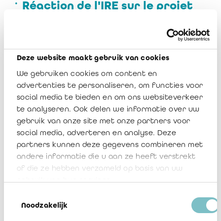
Réaction de l'IRE sur le projet
d'avis « Dette pour pécule de
vacances » de la CNC
Deze website maakt gebruik van cookies
mai 25, 2023, 11:12
We gebruiken cookies om content en
IRAIF Notice 2023/04: FSMA
advertenties te personaliseren, om functies voor
permanent learning 2023
social media te bieden en om ons websiteverkeer
te analyseren. Ook delen we informatie over uw
gebruik van onze site met onze partners voor
mai 24, 2023, 16:43
social media, adverteren en analyse. Deze
L'affectation des résultats et
partners kunnen deze gegevens combineren met
l'approbation des comptes par
andere informatie die u aan ze heeft verstrekt
l'AG des membres des
of die ze hebben verzameld op basis van uw
associations et fondations
gebruik van hun services.
Toestemmingsselectie
Noodzakelijk
mai 23, 2023, 17:30