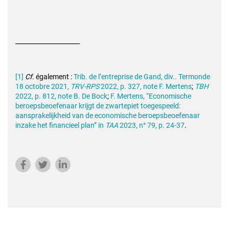
__________________
[1]
Cf
. également :
Trib. de l’entreprise de Gand, div.. Termonde
18 octobre 2021,
TRV-RPS
2022, p. 327, note F. Mertens
;
TBH
2022, p. 812, note B. De Bock
;
F. Mertens, “Economische
beroepsbeoefenaar krijgt de zwartepiet toegespeeld:
aansprakelijkheid van de economische beroepsbeoefenaar
inzake het financieel plan” in
TAA
2023, n° 79, p. 24-37
.