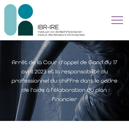
Toggl
Arrêt de la Cour d’appel de Gand du 17
avril 2023 et la responsabilité du
professionnel du chiffre dans le cadre
de l’aide à l’élaboration du plan
financier