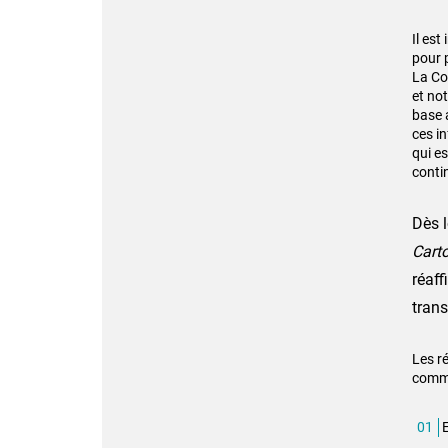
Il es
pour 
La Co
et n
base 
ces i
qui e
conti
Dès l
Cart
réaff
tran
Les r
comme