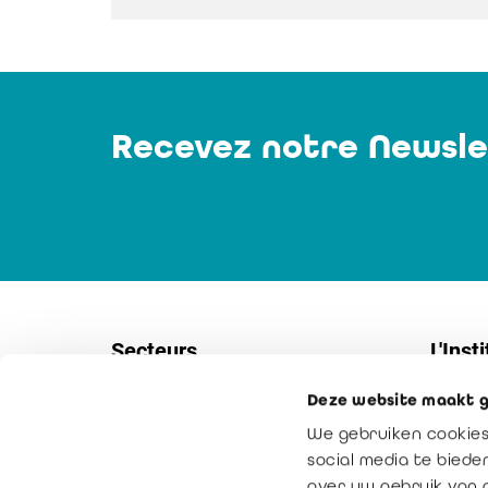
Recevez notre Newsle
Secteurs
L'Insti
Deze website maakt g
Sociétés
Contac
We gebruiken cookies
PME
Service
social media te bied
Secteur non-marchand
Notre m
over uw gebruik van 