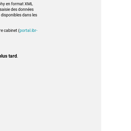
aphy en format XML
a saisie des données
 disponibles dans les
re cabinet (
portal.ibr-
plus tard
.