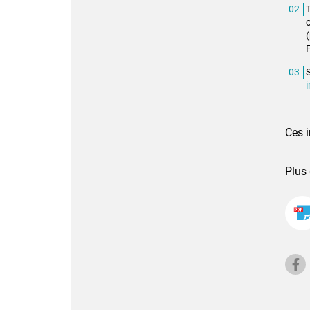
o
S
i
Ces i
Plus