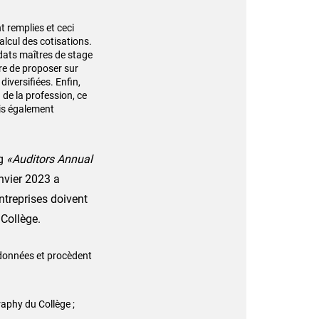
nt
remplies et ceci
alcul des cotisations.
idats maîtres de stage
re de proposer sur
s
diversifiées. Enfin,
 de la profession, ce
is également
ng
«Auditors
Annual
nvier 2023 a
ntreprises doivent
 Collège.
données et procèdent
aphy du Collège ;