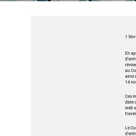
1 fév
En app
d’entr
révise
au Co
ainsi
14 no
Ces i
date 
web 
traver
Le Co
d’entr