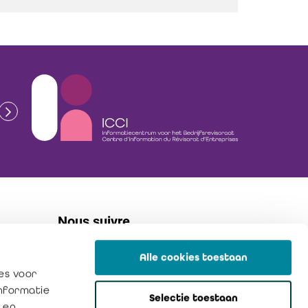
Nous suivre
Alle cookies toestaan
linkedin
es voor
flickr
informatie
Selectie toestaan
instagram
 en