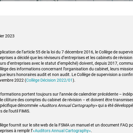
rier 2023
lication de l’article 55 de la loi du 7 décembre 2016, le Collège de
supervi
eprises a décidé que les réviseurs d’entreprises et
les cabinets de révision
urs d’entreprises avec le statut
d’empêché) doivent, depuis 2017, commu
llège des
informations concernant l’organisation du cabinet, leurs missio
que leurs honoraires audit et non audit. Le Collège de supervision a confi
vembre 2022 (
Collège Décision 2022/01
).
nformations portent toujours sur l’année de calendrier précédente –
indé
de clôture des comptes du cabinet de révision – et
doivent être transmises
spécifique dénommée
«Auditors
Annual Cartography»
qui a été développé
s de l’outil
FiMiS.
llège fournit sur le site web de la FSMA un manuel et un document FAQ p
eprises à remplir l’
«Auditors Annual Cartography»
.