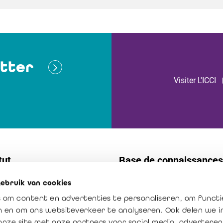
tter
Visiter L'ICCI
tut
Base de connaissances
ebruik van cookies
t
Normes
 om content en advertenties te personaliseren, om functi
s internes
Publications
en en om ons websiteverkeer te analyseren. Ook delen we 
ission : créateur de confiance
La profession en chiffres
onze site met onze partners voor social media, adverteren