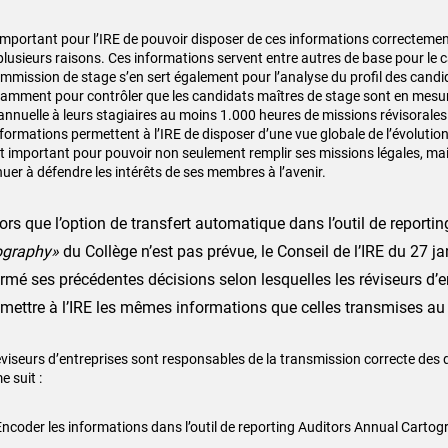
t important pour l’IRE de pouvoir disposer de ces informations correcteme
plusieurs raisons. Ces informations servent entre autres de
base pour le c
mmission de stage s’en sert également
pour l’analyse du profil des cand
otamment pour
contrôler que les candidats maîtres de stage sont en mesu
annuelle à leurs stagiaires au moins 1.000 heures de missions révisorale
nformations permettent à l’IRE de disposer d’une vue
globale de l’évolution
st important pour pouvoir non
seulement remplir ses missions légales, ma
nuer à défendre les
intérêts de ses membres à l’avenir.
ors que l’option de transfert automatique dans l’outil de reporti
ography»
du Collège n’est pas prévue, le Conseil de l’IRE du
27 ja
irmé ses précédentes décisions selon lesquelles les
réviseurs d’e
smettre à l’IRE les mêmes informations que
celles transmises au
éviseurs d’entreprises sont responsables de la transmission correcte des
 suit :
Encoder les informations dans l’outil de reporting Auditors Annual
Cartogr