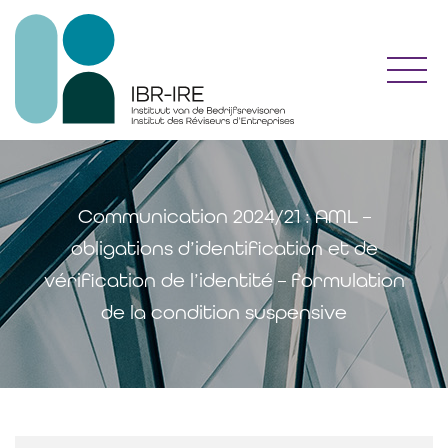
Toggl
Communication 2024/21 : AML –
obligations d’identification et de
vérification de l’identité – formulation
de la condition suspensive