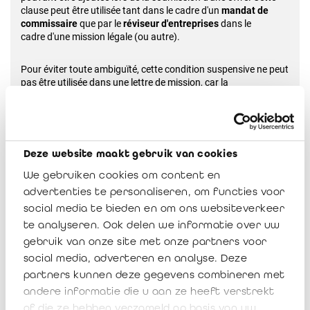
clause peut être
utilisée tant dans le cadre d'un
mandat de
commissaire
que par le
réviseur d'entreprises
dans le
cadre
d'une mission légale (ou autre).
Pour éviter toute ambiguïté, cette condition suspensive ne peut
pas être utilisée dans une lettre de mission,
car la
Recommandation prévoit explicitement que les obligations
d'identification et de vérification doivent
être complétées avant
la rédaction d'une lettre de mission.
Deze website maakt gebruik van cookies
«
La présente offre est établie sous la condition suspensive de
l’accomplissement satisfaisant de nos
obligations en matière
We gebruiken cookies om content en
d’identification et de vérification de l’identité du client, des
advertenties te personaliseren, om functies voor
bénéficiaires effectifs
du client et du mandataire du client dans
le cadre de la loi du 18 septembre 2017 relative à la
social media te bieden en om ons websiteverkeer
prévention
du blanchiment de capitaux et du financement du
te analyseren. Ook delen we informatie over uw
terrorisme et à la limitation de l'utilisation des espèces
ainsi que
gebruik van onze site met onze partners voor
des autres obligations préalables incombant aux
social media, adverteren en analyse. Deze
[commissaires/réviseurs d’entreprises],
notamment dans le
cadre de la procédure d’acceptation client.
partners kunnen deze gegevens combineren met
andere informatie die u aan ze heeft verstrekt
Dans ce contexte, vous vous engagez à fournir les
of die ze hebben verzameld op basis van uw