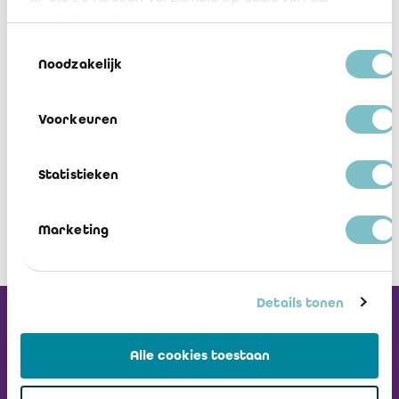
informations nécessaires conformément à l’article 1:35
du
gebruik van hun services.
Code des sociétés et des associations.
»
Toestemmingsselectie
Noodzakelijk
Communication 2024/21
Voorkeuren
Télécharger
Statistieken
Marketing
Details tonen
Recevez notre
Newsletter
Alle cookies toestaan