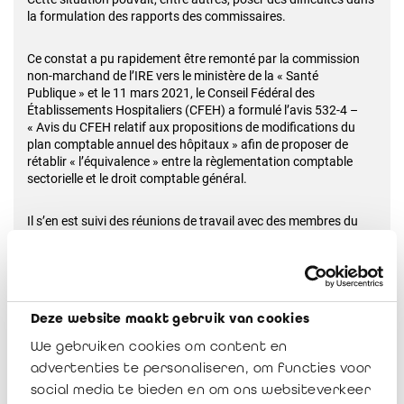
la formulation des rapports des commissaires.
Ce constat a pu rapidement être remonté par la commission
non-marchand de l’IRE vers le ministère de la « Santé
Publique » et le 11 mars 2021, le Conseil Fédéral des
Établissements Hospitaliers (CFEH) a formulé l’avis 532-4 –
« Avis du CFEH relatif aux propositions de modifications du
plan comptable annuel des hôpitaux » afin de proposer de
rétablir « l’équivalence » entre la règlementation comptable
sectorielle et le droit comptable général.
Il s’en est suivi des réunions de travail avec des membres du
SPF Santé Publique, des réviseurs d’entreprises et avec le
groupe de travail « plan Comptable » du Conseil Fédéral des
Établissements Hospitaliers (CFEH) pour mener à bien la
modification des deux arrêtés royaux.
Deze website maakt gebruik van cookies
C’est la raison pour laquelle
l’arrêté royal du 19 juin 2007
We gebruiken cookies om content en
relatif aux
comptes annuels
des hôpitaux
a été modifié par
l’arrêté royal du 9 juillet 2024
et que l’arrêté royal du 14 août
advertenties te personaliseren, om functies voor
1987 relatif au
plan comptable minimum normalisé
des
social media te bieden en om ons websiteverkeer
hôpitaux a été modifié par l’arrêté royal du 4 juillet 2024. Les