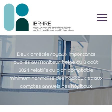
Toggl
Deux arrêtés royaux importants
publiés au Moniteur belge du 8 août
2024 relatifs au plan comptable
minimum normalisé des hôpitaux et aux
comptes annuels des hôpitaux