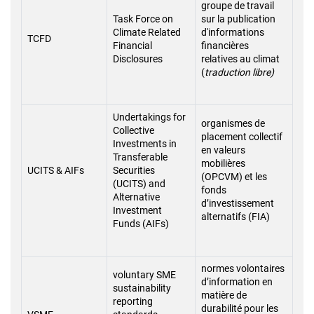
groupe de travail
Task Force on
sur la publication
Climate Related
d'informations
TCFD
Financial
financières
Disclosures
relatives au climat
(
traduction libre)
Undertakings for
organismes de
Collective
placement collectif
Investments in
en valeurs
Transferable
mobilières
UCITS & AIFs
Securities
(OPCVM) et les
(UCITS) and
fonds
Alternative
d’investissement
Investment
alternatifs (FIA)
Funds (AIFs)
normes volontaires
voluntary SME
d’information en
sustainability
matière de
reporting
durabilité pour les