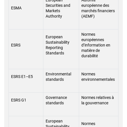
European
Autorité
Securities and
européenne des
ESMA
Markets
marchés financiers
Authority
(AEMF)
Normes
European
européennes
Sustainability
ESRS
d’information en
Reporting
matière de
Standards
durabilité
Environmental
Normes
ESRS E1–E5
standards
environnementales
Governance
Normes relatives à
ESRS G1
standards
la gouvernance
European
Normes
Sustainability