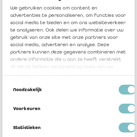
Article 29c of the
la directive
We gebruiken cookies om content en
Accounting
comptable.
Directive.
advertenties te personaliseren, om functies voor
social media te bieden en om ons websiteverkeer
te analyseren. Ook delen we informatie over uw
ESRS S1-S5
Social standards
Normes sociales
gebruik van onze site met onze partners voor
social media, adverteren en analyse. Deze
partners kunnen deze gegevens combineren met
Exchange-Traded
ETF’s
fonds indiciels
Funds
andere informatie die u aan ze heeft verstrekt
of die ze hebben verzameld op basis van uw
gebruik van hun services.
Global Reporting
Toestemmingsselectie
Initiative
Noodzakelijk
(organisme
international
indépendant de
normalisation qui
Voorkeuren
aide les entreprises,
les gouvernements
et d'autres
Statistieken
organisations à
Global Reporting
mieux