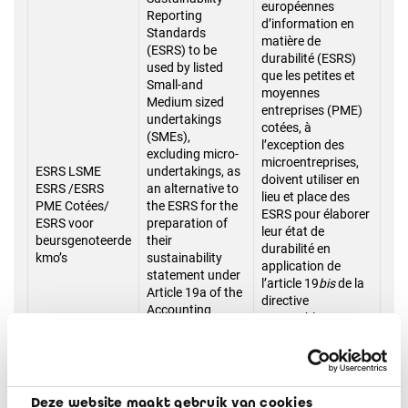
européennes
Reporting
d’information en
Standards
matière de
(ESRS) to be
durabilité (ESRS)
used by listed
que les petites et
Small-and
moyennes
Medium sized
entreprises (PME)
undertakings
cotées, à
(SMEs),
l’exception des
excluding micro-
microentreprises,
ESRS LSME
undertakings, as
doivent utiliser en
ESRS /ESRS
an alternative to
lieu et place des
PME Cotées/
the ESRS for the
ESRS pour élaborer
ESRS voor
preparation of
leur état de
beursgenoteerde
their
durabilité en
kmo’s
sustainability
application de
statement under
l’article 19
bis
de la
Article 19a of the
directive
Accounting
comptable. Ces
Directive. These
ESRS doivent être
ESRS are to be
adoptées par la
adopted by the
Commission sur la
Commission
base de
based on
Deze website maakt gebruik van cookies
l’article 29
quater
de