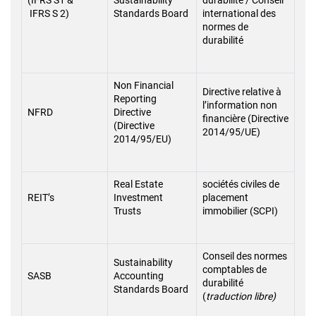
(IFRS S1 &
Sustainability
durabilité / Conseil
IFRS S 2)
Standards Board
international des
normes de
durabilité
Non Financial
Directive relative à
Reporting
l’information non
NFRD
Directive
financière (Directive
(Directive
2014/95/UE)
2014/95/EU)
Real Estate
sociétés civiles de
REIT’s
Investment
placement
Trusts
immobilier (SCPI)
Conseil des normes
Sustainability
comptables de
SASB
Accounting
durabilité
Standards Board
(
traduction libre)