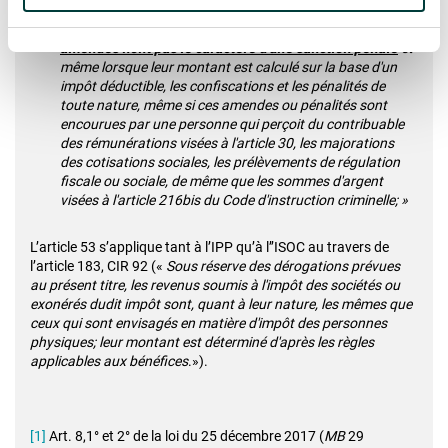
transactionnelles, les amendes administratives
infligées par des autorités publiques, même lorsque ces
amendes n'ont pas le caractère d'une sanction pénale
et
même lorsque leur montant est calculé sur la base d'un
impôt déductible, les confiscations et les pénalités de
toute nature, même si ces amendes ou pénalités sont
encourues par une personne qui perçoit du contribuable
des rémunérations visées à l'article 30, les majorations
des cotisations sociales, les prélèvements de régulation
fiscale ou sociale, de même que les sommes d'argent
visées à l'article 216bis du Code d'instruction criminelle; »
L’article 53 s’applique tant à l’IPP qu’à l’’ISOC au travers de
l’article 183, CIR 92 («
Sous réserve des dérogations prévues
au présent titre, les revenus soumis à l'impôt des sociétés ou
exonérés dudit impôt sont, quant à leur nature, les mêmes que
ceux qui sont envisagés en matière d'impôt des personnes
physiques; leur montant est déterminé d'après les règles
applicables aux bénéfices
.»).
[1]
Art. 8,1° et 2° de la loi du 25 décembre 2017 (
MB
29