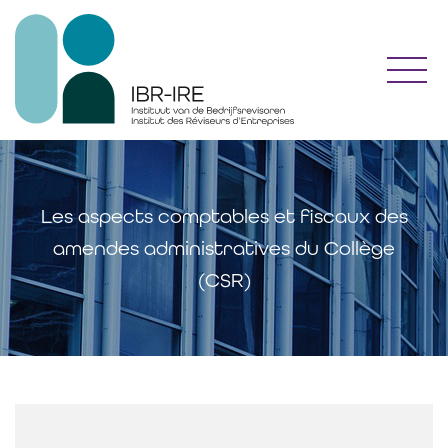
Toggl
Les aspects comptables et fiscaux des
amendes administratives du Collège
(CSR)