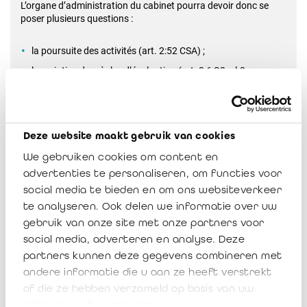
L’organe d’administration du cabinet pourra devoir donc se
poser plusieurs questions :
la poursuite des activités (art. 2:52 CSA) ;
le maintien des règles d’évaluation (art. 3:6 §2, al.2
AR/CSA) ;
une mention dans l’annexe des comptes annuels ;
le cas échéant une mention dans le rapport de gestion.
Deze website maakt gebruik van cookies
Tout comme le cabinet de révision en personne morale, le
We gebruiken cookies om content en
réviseur d’entreprises travaillant comme indépendant devra
advertenties te personaliseren, om functies voor
également examiner les mesures éventuelles à prendre dans la
cadre du livre XX CDE sur l’insolvabilité.
social media te bieden en om ons websiteverkeer
te analyseren. Ook delen we informatie over uw
Aspects fiscaux
gebruik van onze site met onze partners voor
social media, adverteren en analyse. Deze
partners kunnen deze gegevens combineren met
Etant donné que le CSR saisit la Commission des sanctions de
la FSMA pour appliquer les mesures et amendes, et que la
andere informatie die u aan ze heeft verstrekt
FSMA est une autorité publique (Autorité des services et
of die ze hebben verzameld op basis van uw
marchés financiers), ces amendes administratives tombent
gebruik van hun services.