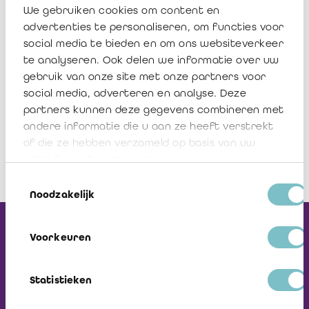
We gebruiken cookies om content en
Télécharger
advertenties te personaliseren, om functies voor
social media te bieden en om ons websiteverkeer
AuP Questionnaire
te analyseren. Ook delen we informatie over uw
Télécharger
gebruik van onze site met onze partners voor
social media, adverteren en analyse. Deze
partners kunnen deze gegevens combineren met
andere informatie die u aan ze heeft verstrekt
of die ze hebben verzameld op basis van uw
gebruik van hun services.
Toestemmingsselectie
Noodzakelijk
Recevez notre
Voorkeuren
Newsletter
Statistieken
Visiter L'ICCI