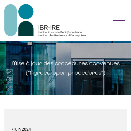
Toggl
Mise à jour des procédures convenues
("Agreed-upon procedures")
17 juin 2024