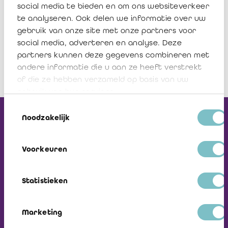
Télécharger
social media te bieden en om ons websiteverkeer
te analyseren. Ook delen we informatie over uw
gebruik van onze site met onze partners voor
social media, adverteren en analyse. Deze
partners kunnen deze gegevens combineren met
andere informatie die u aan ze heeft verstrekt
of die ze hebben verzameld op basis van uw
gebruik van hun services.
Toestemmingsselectie
Recevez notre
Noodzakelijk
Newsletter
Voorkeuren
Visiter L'ICCI
Statistieken
Marketing