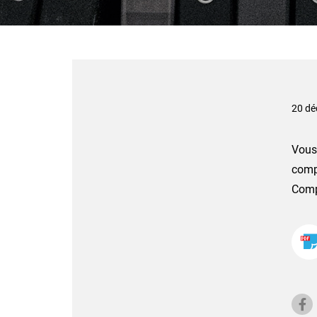
20 dé
Vous 
comp
Comp