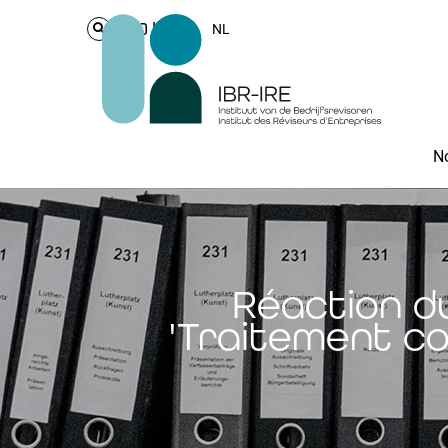
Login
NL
No
Réaction du 
'Traitement co