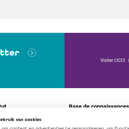
tter
Visiter L'ICCI
tut
Base de connaissances
ebruik van cookies
t
Normes
 om content en advertenties te personaliseren, om functi