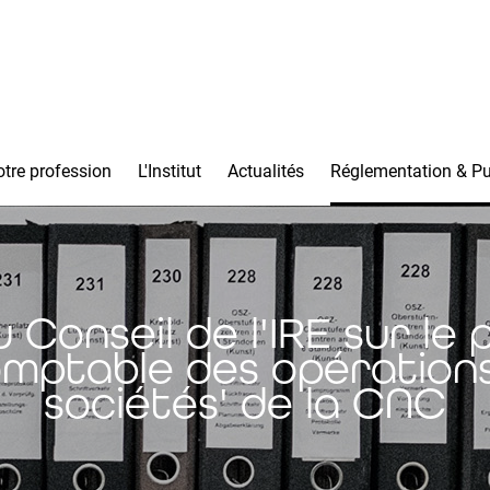
tre profession
L'Institut
Actualités
Réglementation & Pu
Conseil de l'IRE sur le 
mptable des opérations
sociétés' de la CNC