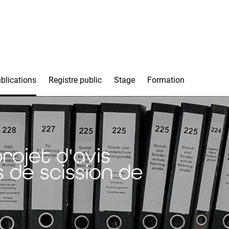
blications
Registre public
Stage
Formation
projet d'avis
 de scission de