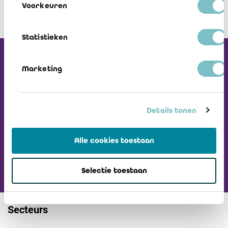
Voorkeuren
Statistieken
Recevez notre
Marketing
Newsletter
Details tonen
Visiter L'ICCI
Alle cookies toestaan
Selectie toestaan
Secteurs