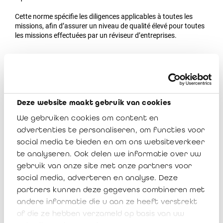
Cette norme spécifie les diligences applicables à toutes les
missions, afin d’assurer un niveau de qualité élevé pour toutes
les missions effectuées par un réviseur d’entreprises.
Approbation
L’avis relatif à l’approbation par le ministre de l’Economie a été
publié au Moniteur belge du 20 mars 2020
. Le Conseil
Deze website maakt gebruik van cookies
Supérieur des Professions Économiques a approuvé cette
We gebruiken cookies om content en
norme le 13 décembre 2019.
advertenties te personaliseren, om functies voor
social media te bieden en om ons websiteverkeer
Historique
te analyseren. Ook delen we informatie over uw
gebruik van onze site met onze partners voor
social media, adverteren en analyse. Deze
Consultation publique du 1er mars au
partners kunnen deze gegevens combineren met
30 avril 2019
andere informatie die u aan ze heeft verstrekt
of die ze hebben verzameld op basis van uw
Analyse des commentaires reçus dans le cadre de la