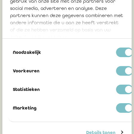
gebruik van onze site met onze partners voor
social media, adverteren en analyse. Deze
partners kunnen deze gegevens combineren met
Approbation de trois projets de normes
andere informatie die u aan ze heeft verstrekt
par le Conseil supérieur des Professions
of die ze hebben verzameld op basis van uw
économiques (2 juin 2026)
gebruik van hun services.
Toestemmingsselectie
Noodzakelijk
4 juin 2026
Voorkeuren
Approbation de trois projets de normes
Statistieken
par le Conseil supérieur des Professions
économiques
Marketing
19 mars 2026
Details tonen