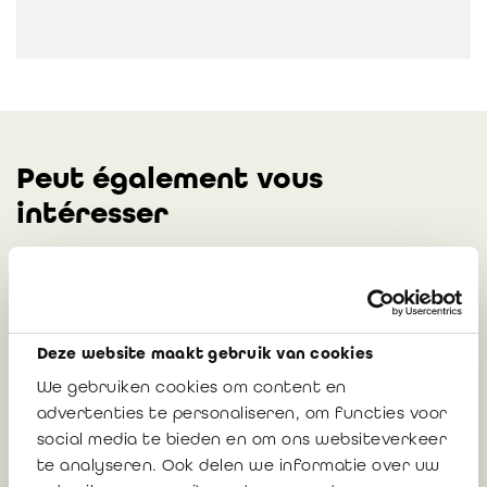
Peut également vous
intéresser
Avis 2026/04 : Champ d’application des
différentes normes et précisions par
rapport à la norme commune PME – mise
Deze website maakt gebruik van cookies
à jour de l’avis 2019/12 et de l’avis 2025/04
We gebruiken cookies om content en
advertenties te personaliseren, om functies voor
social media te bieden en om ons websiteverkeer
24 juin 2026
te analyseren. Ook delen we informatie over uw