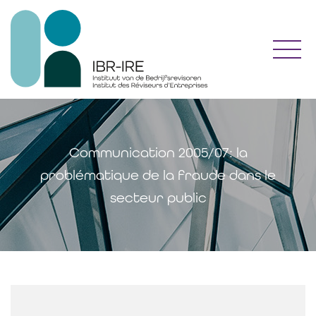
Toggl
Communication 2005/07: la
problématique de la fraude dans le
secteur public