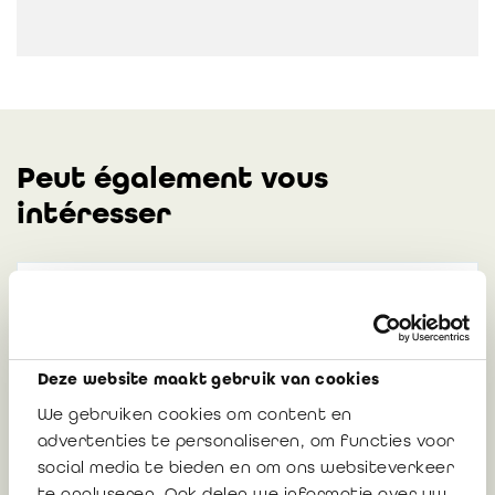
Peut également vous
intéresser
Organismes de type 3 en Wallonie :
approche proposée pour l'exercice 2025
Eric Van Hoof, Président IRE et président de
Deze website maakt gebruik van cookies
la Commission secteur public
We gebruiken cookies om content en
advertenties te personaliseren, om functies voor
social media te bieden en om ons websiteverkeer
13 mai 2026
te analyseren. Ook delen we informatie over uw