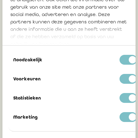
gebruik van onze site met onze partners voor
social media, adverteren en analyse. Deze
partners kunnen deze gegevens combineren met
Certification du compte général en
andere informatie die u aan ze heeft verstrekt
Wallonie
of die ze hebben verzameld op basis van uw
Eric Van Hoof, Président IRE et président de
gebruik van hun services.
la Commission secteur public
Toestemmingsselectie
Noodzakelijk
10 avril 2026
Voorkeuren
Statistieken
Plongez au cœur des enjeux du secteur
public lors de la 5e édition de la Journée
du Secteur Public!
Marketing