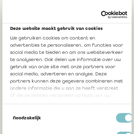
intéresser
Avis 2021/02 : Norme ISQC 1 et loi du 7
Deze website maakt gebruik van cookies
décembre 2016 : revue de contrôle
We gebruiken cookies om content en
qualité de la mission et surveillance du
advertenties te personaliseren, om functies voor
système interne de contrôle qualité
social media te bieden en om ons websiteverkeer
(monitoring) – remplacement des Avis
te analyseren. Ook delen we informatie over uw
2019/16 et 2017/05
gebruik van onze site met onze partners voor
social media, adverteren en analyse. Deze
partners kunnen deze gegevens combineren met
andere informatie die u aan ze heeft verstrekt
2 mars 2021
of die ze hebben verzameld op basis van uw
gebruik van hun services.
Toestemmingsselectie
Avis 2017/05: interprétation du
Noodzakelijk
Règlement européen sur la réforme de
l’audit à la lumière de la norme