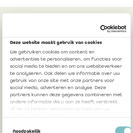
Peut également vous
intéresser
Deze website maakt gebruik van cookies
We gebruiken cookies om content en
Arrêt de la Cour d’appel de Gand du 17
advertenties te personaliseren, om functies voor
avril 2023 et la responsabilité du
social media te bieden en om ons websiteverkeer
professionnel du chiffre dans le cadre
te analyseren. Ook delen we informatie over uw
de l’aide à l’élaboration du plan financier
gebruik van onze site met onze partners voor
social media, adverteren en analyse. Deze
Steven De Blauwe, Conseiller Affaires
partners kunnen deze gegevens combineren met
juridiques IRE
andere informatie die u aan ze heeft verstrekt
of die ze hebben verzameld op basis van uw
gebruik van hun services.
18 janvier 2024
Toestemmingsselectie
Noodzakelijk