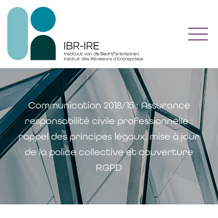
Toggl
Communication 2018/15 : Assurance
responsabilité civile professionnelle :
rappel des principes légaux, mise à jour
de la police collective et couverture
RGPD