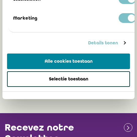
1 août 2021
Marketing
Communication 2020/12 : Mission du
commissaire - Contrôle du respect du
Details tonen
règlement EMIR : procédures convenues
("Agreed-upon procedures") révisées
Alle cookies toestaan
Selectie toestaan
14 mai 2020
Recevez notre