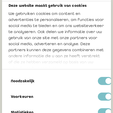
Deze website maakt gebruik van cookies
Obligations applicables aux
commissaires d’entreprises non
We gebruiken cookies om content en
financières qui contractent des dérivés
advertenties te personaliseren, om functies voor
de gré à gré - rappel
social media te bieden en om ons websiteverkeer
te analyseren. Ook delen we informatie over uw
Groupe de travail EMIR de l’IRE
gebruik van onze site met onze partners voor
social media, adverteren en analyse. Deze
partners kunnen deze gegevens combineren met
andere informatie die u aan ze heeft verstrekt
16 février 2023
of die ze hebben verzameld op basis van uw
gebruik van hun services.
Toestemmingsselectie
Report de la date limite de remise des
Noodzakelijk
rapports spéciaux sur le respect des
obligations découlant du Règlement
Voorkeuren
EMIR
Statistieken