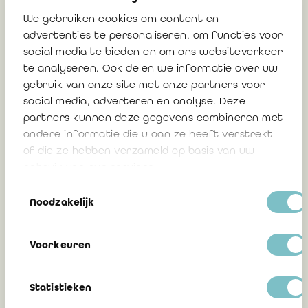
We gebruiken cookies om content en
Mise à jour des FAQ du SPF Santé
advertenties te personaliseren, om functies voor
publique et publication d’une nouvelle
social media te bieden en om ons websiteverkeer
circulaire relative au traitement
te analyseren. Ook delen we informatie over uw
comptable des révisions du Budget des
gebruik van onze site met onze partners voor
Moyens Financiers (BMF)
social media, adverteren en analyse. Deze
partners kunnen deze gegevens combineren met
andere informatie die u aan ze heeft verstrekt
23 mars 2026
of die ze hebben verzameld op basis van uw
gebruik van hun services.
Toestemmingsselectie
Noodzakelijk
Communication 2025/20 : Nouvelle
circulaire du SPF Santé publique –
Comptabilité hospitalière
Voorkeuren
Statistieken
21 novembre 2025