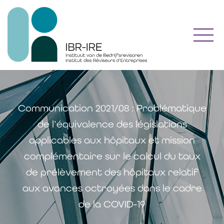
Toggl
Communication 2021/08 : Problématique
de l’équivalence des législations
applicables aux hôpitaux et mission
complémentaire sur le calcul du taux
de prélèvement des hôpitaux relatif
aux avances octroyées dans le cadre
de la COVID-19