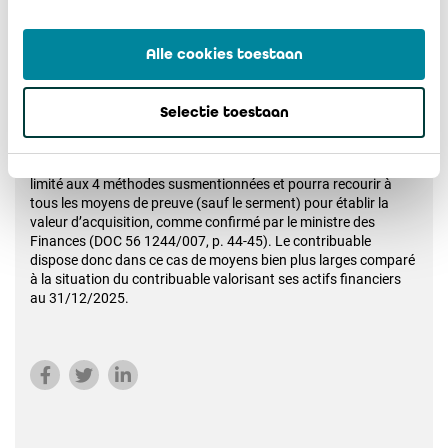
l’évaluation n’est pas conforme au marché
» (DOC 56
1244/001, p. 52).
Alle cookies toestaan
Enfin, il convient de noter qu’en cas de valorisation ultérieure, la
loi ne contient aucune disposition spécifique. Le cadre des 4
méthodes de valorisation au 31 décembre 2025 ne s’applique
Selectie toestaan
qu’à cette date, et pas à des valorisations ultérieures. En cas
de valorisation ultérieure (par exemple en cas d’immigration en
Belgique ou d’émigration), le contribuable ne sera donc pas
limité aux 4 méthodes susmentionnées et pourra recourir à
tous les moyens de preuve (sauf le serment) pour établir la
valeur d’acquisition, comme confirmé par le ministre des
Finances (DOC 56 1244/007, p. 44-45). Le contribuable
dispose donc dans ce cas de moyens bien plus larges comparé
à la situation du contribuable valorisant ses actifs financiers
au 31/12/2025.