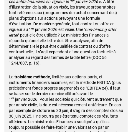
er
ces actifs financiers en vigueur le 1
janvier 2026
». À titre
d’illustration de la situation visée, les travaux préparatoires
font référence aux (programmes de rachat concernant des)
plans d’options sur actions prévoyant une formule
d’évaluation. De manière générale, tout contrat ou offre en
er
vigueur au 1
janvier 2026 est visée. Une ‘
non-binding offer
letter
’ peut-elle être utilisée ? Le ministre des Finances a
répondu qu’une telle lettre doit être analysée, afin de
déterminer si elle peut être qualifiée de contrat ou d’offre
contractuelle ; il s’agit cependant d’une question factuelle à
analyser au regard des termes de ladite lettre (DOC 56
1244/007, p. 16).
La
troisième méthode
, limitée aux actions, parts, et
instruments financiers assimilés, est la méthode EBITDA (plus
précisément fonds propres augmentés de l’EBITDA x4). Il faut
se baser sur le dernier exercice clôturé avant le
er
1
janvier 2026. Pour les sociétés qui clôturent autrement que
par année civile, la date est nécessairement antérieure. En cas
par exemple de clôture au 30 juin, il s’agira des comptes clos au
30 juin 2025. Il ne pourra pas être tenu compte des résultats
ultérieurs. Le ministre des Finances a souligné « qu’il est
toujours possible de faire établir une valorisation par un