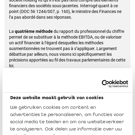
société holding vu qu’il n’est pas tenu compte des éléments
financiers des sociétés sous-jacentes. Interrogé quant à ce
point (DOC 56 1244/007, p. 160), le ministre des Finances ne
l’a pas abordé dans ses réponses.
La
quatrième méthode
du rapport du professionnel du chiffre
permet de se substituer à la méthode EBITDA, ou de valoriser
un actif financier à l’égard desquelles les méthodes
susmentionnées ne trouvent pas à s’appliquer. Largement
débattue par ailleurs, nous visons ici spécifiquement les
précisions apportées au fil des travaux parlementaires de cette
loi.
Lorsque différents actionnaires font réaliser des valorisations
par des experts différents, le ministre des Finances reconnait
qu’il est parfaitement possible que les valorisations ne
coïncident pas. Le ministre précise que «
l’administration ne
Deze website maakt gebruik van cookies
procédera pas à un choix entre plusieurs rapports de
We gebruiken cookies om content en
valorisation
» (DOC 56 1244/007, p. 14).
advertenties te personaliseren, om functies voor
social media te bieden en om ons websiteverkeer
Concernant l’obligation de conservation et de communication
d’une valorisation à l’administration fiscale, le ministre des
te analyseren. Ook delen we informatie over uw
Finances précise que «
la loi ne contient aucune disposition