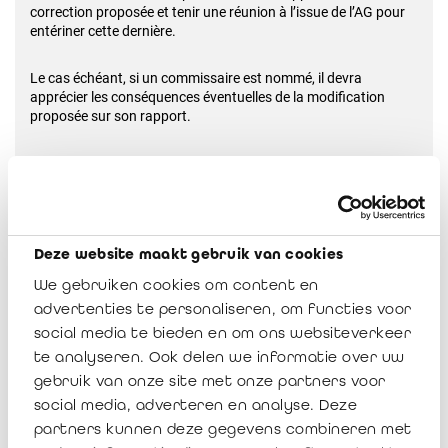
correction proposée et tenir une réunion à l’issue de l’AG pour
entériner cette dernière.
Le cas échéant, si un commissaire est nommé, il devra
apprécier les conséquences éventuelles de la modification
proposée sur son rapport.
----------------------------------------------
Deze website maakt gebruik van cookies
[1]
Art. 9:12, 5° CSA : «
Une décision de l’assemblée générale est
exigée pour :
We gebruiken cookies om content en
advertenties te personaliseren, om functies voor
(…)
social media te bieden en om ons websiteverkeer
te analyseren. Ook delen we informatie over uw
5° l’approbation des comptes annuels et du budget ;
gebruik van onze site met onze partners voor
social media, adverteren en analyse. Deze
(…)
»
partners kunnen deze gegevens combineren met