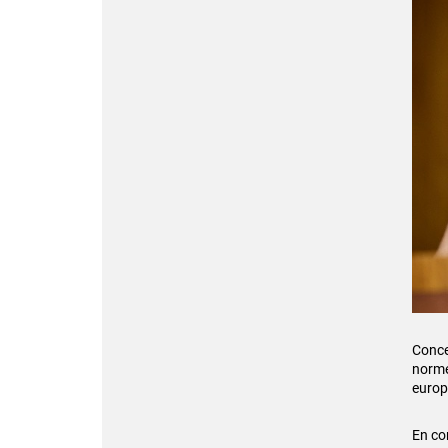
Conce
norme
europ
En co