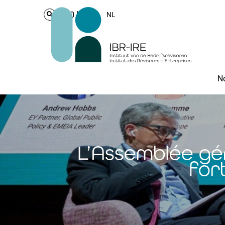
Login
NL
No
L’Assemblée gén
for