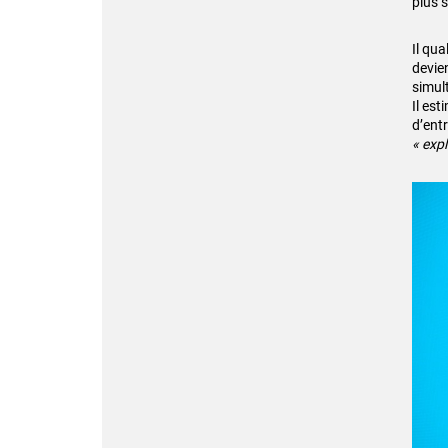
plus s
Il qua
devie
simul
Il est
d’ent
« expl