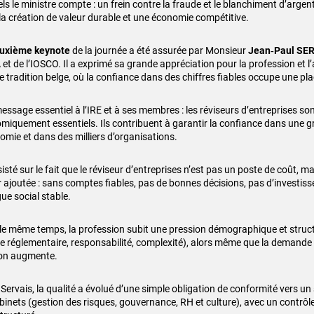
ls le ministre compte : un frein contre la fraude et le blanchiment d’argent
la création de valeur durable et une économie compétitive.
uxième keynote
de la journée a été assurée par Monsieur
Jean‑Paul SE
et de l’IOSCO. Il a exprimé sa grande appréciation pour la profession et l
e tradition belge, où la confiance dans des chiffres fiables occupe une pla
essage essentiel à l’IRE et à ses membres : les réviseurs d’entreprises son
miquement essentiels. Ils contribuent à garantir la confiance dans une g
nomie et dans des milliers d’organisations.
nsisté sur le fait que le réviseur d’entreprises n’est pas un poste de coût, 
r ajoutée : sans comptes fiables, pas de bonnes décisions, pas d’investiss
ue social stable.
le même temps, la profession subit une pression démographique et structur
e réglementaire, responsabilité, complexité), alors même que la demande 
ion augmente.
 Servais, la qualité a évolué d’une simple obligation de conformité vers u
abinets (gestion des risques, gouvernance, RH et culture), avec un contrôle