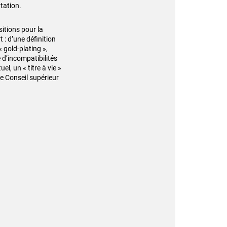
tation.
sitions pour la
 : d’une définition
« gold-plating »,
d’incompatibilités
l, un « titre à vie »
e Conseil supérieur