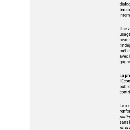
dialo
tenan
inter
Il ne
usage 
néanm
l’ind
métier
avec 
gagne
La
pr
l’Éco
publi
contri
Le mes
renfo
platin
sans l
de la 