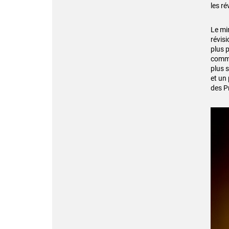
les r
Le min
révis
plus p
comme
plus s
et un
des P