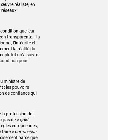
 œuvre réaliste, en
e réseaux
 condition que leur
çon transparente. Il a
nel, l’intégrité et
ement la réalité du
r plutôt qu’à suivre :
 condition pour
du ministre de
 : les pouvoirs
on de confiance qui
e la profession doit
nc pas de
« gold-
 règles européennes,
e faire
« par-dessus
récisément parce que