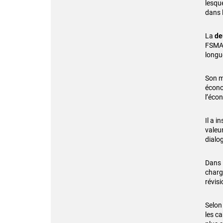
lesque
dans 
La
de
FSMA 
longu
Son m
écono
l’éco
Il a i
valeu
dialog
Dans 
charg
révis
Selon
les c