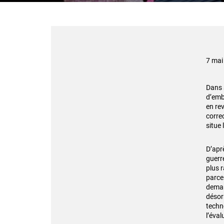
7 mai
Dans
d’embl
en rev
corre
situe 
D’apr
guerr
plus 
parce 
deman
désor
techn
l’éval