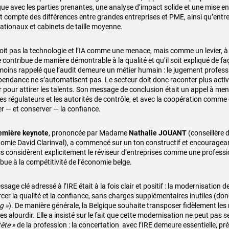
gue avec les parties prenantes, une analyse d’impact solide et une mise en
t compte des différences entre grandes entreprises et PME, ainsi qu’entr
nationaux et cabinets de taille moyenne.
 voit pas la technologie et l’IA comme une menace, mais comme un levier, à
contribue de manière démontrable à la qualité et qu’il soit expliqué de fa
oins rappelé que l’audit demeure un métier humain : le jugement profession
épendance ne s’automatisent pas. Le secteur doit donc raconter plus activ
 pour attirer les talents. Son message de conclusion était un appel à mene
les régulateurs et les autorités de contrôle, et avec la coopération comme
r — et conserver — la confiance.
emière keynote
, prononcée par Madame
Nathalie JOUANT
(conseillère 
nomie David Clarinval), a commencé sur un ton constructif et encourageant
cs considèrent explicitement le réviseur d’entreprises comme une professi
bue à la compétitivité de l’économie belge.
sage clé adressé à l’IRE était à la fois clair et positif : la modernisation d
rcer la qualité et la confiance, sans charges supplémentaires inutiles (do
g »
). De manière générale, la Belgique souhaite transposer fidèlement les
es alourdir. Elle a insisté sur le fait que cette modernisation ne peut pas s
tête »
de la profession : la concertation avec l’IRE demeure essentielle, p