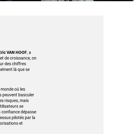
Eric VAN HOOF
, a
 et de croissance, on
ur des chiffres
isément là que se
n monde où les
és peuvent basculer
les risques, mais
tilisateurs se
la confiance dépasse
essus pilotés par la
orisations et