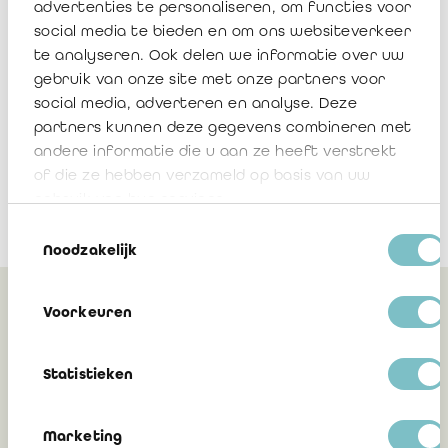
advertenties te personaliseren, om functies voor
social media te bieden en om ons websiteverkeer
Manuel MFA mot de passe FR
te analyseren. Ook delen we informatie over uw
gebruik van onze site met onze partners voor
Télécharger
social media, adverteren en analyse. Deze
partners kunnen deze gegevens combineren met
andere informatie die u aan ze heeft verstrekt
of die ze hebben verzameld op basis van uw
gebruik van hun services.
Toestemmingsselectie
Noodzakelijk
Voorkeuren
Peut également vous
intéresser
Statistieken
Marketing
L’Assemblée générale du 24 avril 2026 :