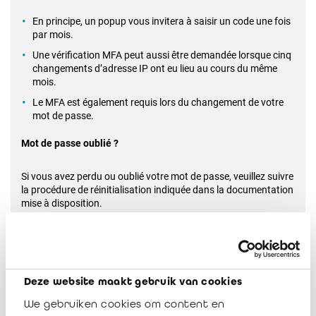
En principe, un popup vous invitera à saisir un code une fois
par mois.
Une vérification MFA peut aussi être demandée lorsque cinq
changements d’adresse IP ont eu lieu au cours du même
mois.
Le MFA est également requis lors du changement de votre
mot de passe.
Mot de passe oublié ?
Si vous avez perdu ou oublié votre mot de passe, veuillez suivre
la procédure de réinitialisation indiquée dans la documentation
mise à disposition.
Besoin d’aide ?
En cas de difficulté lors de la connexion ou de l’activation du
Deze website maakt gebruik van cookies
MFA, vous pouvez contacter notre support :
itsupport@ibr-
ire.be
.
We gebruiken cookies om content en