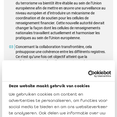
du terrorisme va bientôt être établie au sein de l’Union
européenne afin de mettre en œuvre une surveillance au
niveau européen et d’introduire un mécanisme de
coordination et de soutien pour les cellules de
renseignement financier. Cette nouvelle autorité devrait
changer la façon dont les cellules de renseignements
nationales travaillent actuellement et harmoniser les
pratiques au sein de l’Union européenne.
Concernant la collaboration transfrontière, cela
présuppose une cohérence entre les différents registres.
Ce n’est qu’une fois cet objectif atteint que la
collaboration transfrontière pourra jouer pleinement son
rôle.
Certaines de ces problématiques devraient être réglées par
Deze website maakt gebruik van cookies
l’adoption, au niveau de l’Union européenne, du nouveau «
paquet AML
» proposé par la Commission européenne le 20
We gebruiken cookies om content en
juillet 2021. Cet ambitieux paquet législatif comprend
advertenties te personaliseren, om functies voor
notamment une proposition de règlement européen, visant à
social media te bieden en om ons websiteverkeer
augmenter l’harmonisation des législations anti-blanchiment
te analyseren. Ook delen we informatie over uw
au sein de l’Union européenne ainsi que la proposition de