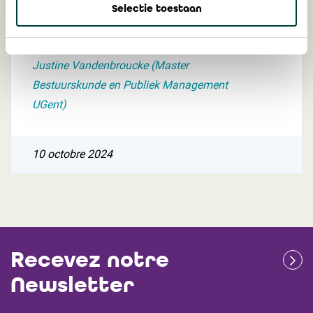
ASBL ne sont quasi pas publiés et
Selectie toestaan
demeurent peu rigoureux
Johan Christiaens (professeur UGent) et
Justine Vandenbroucke (Master
Bestuurskunde en Publiek Management
UGent)
10 octobre 2024
Recevez notre
Newsletter