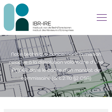
Toggl
Note technique concernant la mission
relative à la dissolution volontaire d’une
A(I)SBL dans le cadre d’un mandat de
commissaire (art.2:110 §2 CSA)