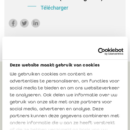
Télécharger
Deze website maakt gebruik van cookies
We gebruiken cookies om content en
Peut également vous
advertenties te personaliseren, om functies voor
intéresser
social media te bieden en om ons websiteverkeer
te analyseren. Ook delen we informatie over uw
gebruik van onze site met onze partners voor
social media, adverteren en analyse. Deze
Loi portant des dispositions diverses du
partners kunnen deze gegevens combineren met
18 décembre 2025 (MB 30 décembre 2025)
andere informatie die u aan ze heeft verstrekt
: note de synthèse sur l’impact pour les
of die ze hebben verzameld op basis van uw