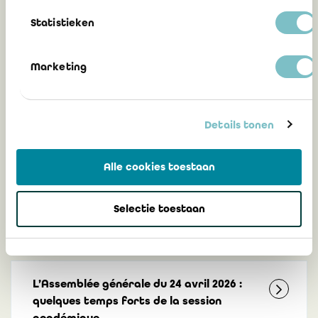
Statistieken
Peut également vous
intéresser
Marketing
Nouvelle procédure de connexion au
Details tonen
portail IRE: authentification
multifacteur (MFA) à partir du 12 mai
2026
Alle cookies toestaan
Selectie toestaan
17 avril 2026
L’Assemblée générale du 24 avril 2026 :
quelques temps forts de la session
académique