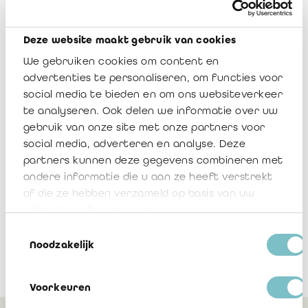
Nous attirons votre attention sur le fait que vous pouvez
Deze website maakt gebruik van cookies
demander, via
reg@ibr-ire.be
,
l'avis du Comité exécutif
avant
de constituer une société de révision ou de modifier les statuts.
We gebruiken cookies om content en
Cela vous permettra de vous assurer que vos statuts
advertenties te personaliseren, om functies voor
répondent aux exigences légales d'une société de révision et
social media te bieden en om ons websiteverkeer
vous épargnera des démarches administratives inutiles.
te analyseren. Ook delen we informatie over uw
gebruik van onze site met onze partners voor
Si vous avez des questions supplémentaires, n'hésitez pas à
contacter le service Registre par e-mail (
reg@ibr-ire.be
). Nous
social media, adverteren en analyse. Deze
nous ferons un plaisir de vous aider.
partners kunnen deze gegevens combineren met
andere informatie die u aan ze heeft verstrekt
of die ze hebben verzameld op basis van uw
gebruik van hun services.
Toestemmingsselectie
Noodzakelijk
Voorkeuren