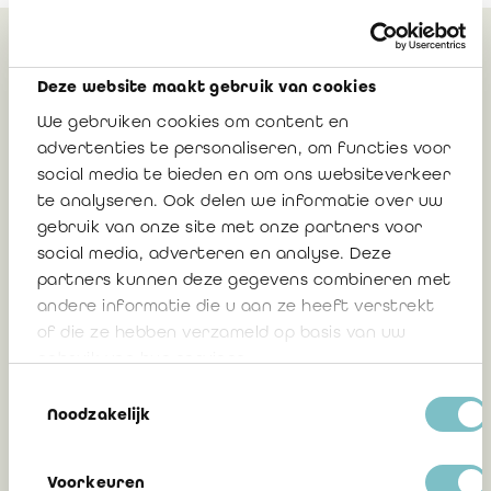
Peut également vous
Deze website maakt gebruik van cookies
intéresser
We gebruiken cookies om content en
advertenties te personaliseren, om functies voor
social media te bieden en om ons websiteverkeer
Communication des résultats de l’auto-
te analyseren. Ook delen we informatie over uw
évaluation, telle qu’imposée par la norme
gebruik van onze site met onze partners voor
ISQM 1
social media, adverteren en analyse. Deze
partners kunnen deze gegevens combineren met
Lieven Acke, réviseur d'entreprises
andere informatie die u aan ze heeft verstrekt
of die ze hebben verzameld op basis van uw
gebruik van hun services.
13 février 2026
Toestemmingsselectie
Noodzakelijk
Le BAOB suggère au secteur 10
Voorkeuren