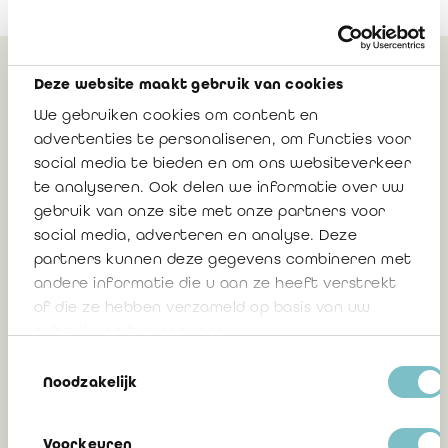
Deze website maakt gebruik van cookies
Peut également vous
We gebruiken cookies om content en
intéresser
advertenties te personaliseren, om functies voor
social media te bieden en om ons websiteverkeer
te analyseren. Ook delen we informatie over uw
Nouvelle procédure de connexion au
gebruik van onze site met onze partners voor
portail IRE: authentification
social media, adverteren en analyse. Deze
multifacteur (MFA) à partir du 12 mai
partners kunnen deze gegevens combineren met
2026
andere informatie die u aan ze heeft verstrekt
of die ze hebben verzameld op basis van uw
gebruik van hun services.
Toestemmingsselectie
17 avril 2026
Noodzakelijk
Voorkeuren