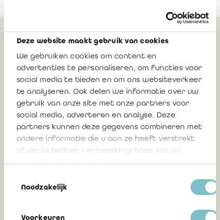
Deze website maakt gebruik van cookies
Peut également vous
We gebruiken cookies om content en
intéresser
advertenties te personaliseren, om functies voor
social media te bieden en om ons websiteverkeer
te analyseren. Ook delen we informatie over uw
Nouvelle procédure de connexion au
gebruik van onze site met onze partners voor
portail IRE: authentification
social media, adverteren en analyse. Deze
multifacteur (MFA) à partir du 12 mai
partners kunnen deze gegevens combineren met
2026
andere informatie die u aan ze heeft verstrekt
of die ze hebben verzameld op basis van uw
gebruik van hun services.
17 avril 2026
Toestemmingsselectie
Noodzakelijk
Voorkeuren