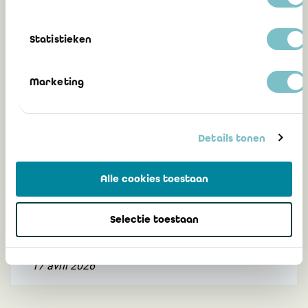
L’Assemblée générale du 24 avril 2026 :
quelques temps forts de la session
académique
Statistieken
Marketing
7 mai 2026
Details tonen
Assemblée générale du 24 avril 2026 :
convocation, agenda et documents
Alle cookies toestaan
Mise à jour : les documents financiers sont
disponibles
Selectie toestaan
17 avril 2026