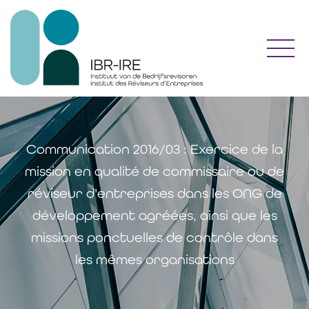
Toggl
Communication 2016/03 : Exercice de la
mission en qualité de commissaire ou de
réviseur d'entreprises dans les ONG de
développement agréées, ainsi que les
missions ponctuelles de contrôle dans
les mêmes organisations