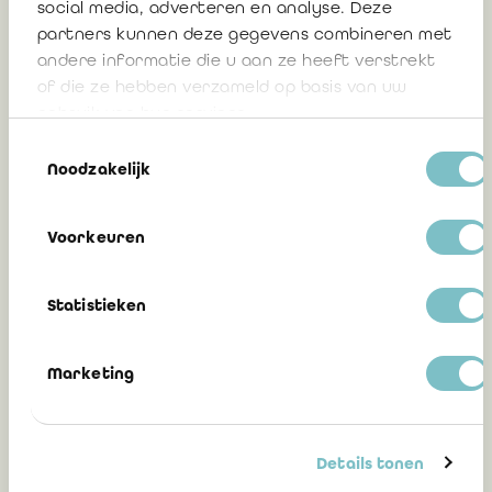
social media, adverteren en analyse. Deze
intéresser
partners kunnen deze gegevens combineren met
andere informatie die u aan ze heeft verstrekt
of die ze hebben verzameld op basis van uw
gebruik van hun services.
ONG adaptation de l’arrêté royal du 11
septembre 2016
Toestemmingsselectie
Noodzakelijk
Fernand Maillard, réviseur d’entreprises
Voorkeuren
30 mai 2024
Statistieken
ONG : Le délai d’introduction des
Marketing
rapports ISRS 4400 est postposé au 30
septembre 2023
Details tonen