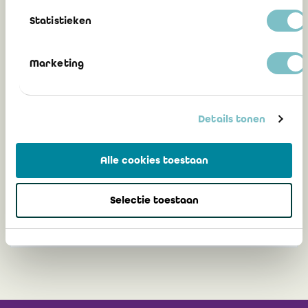
Statistieken
11 juillet 2023
Marketing
Communication 2019/16 : Question et
réponse parlementaires relatives à
Details tonen
l'utilisation par les titulaires de
professions libérales de la forme
juridique de la société coopérative sous
Alle cookies toestaan
le CSA
Selectie toestaan
28 octobre 2019