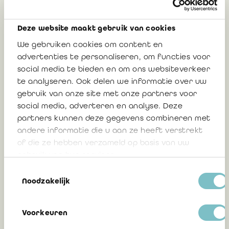
Deze website maakt gebruik van cookies
Mise en conformité des statuts au CSA
We gebruiken cookies om content en
Camille Luxen – Conseiller affaires
advertenties te personaliseren, om functies voor
social media te bieden en om ons websiteverkeer
juridiques de l'IRE, Juriste d’entreprise
te analyseren. Ook delen we informatie over uw
Stef Van Attenhoven, Chef de service HR- de
gebruik van onze site met onze partners voor
l'IRE
social media, adverteren en analyse. Deze
partners kunnen deze gegevens combineren met
andere informatie die u aan ze heeft verstrekt
27 septembre 2023
of die ze hebben verzameld op basis van uw
gebruik van hun services.
Toestemmingsselectie
Noodzakelijk
Communication 2023/07 :
Transformations, fusions et scissions
transfrontalières – modification du CSA
Voorkeuren