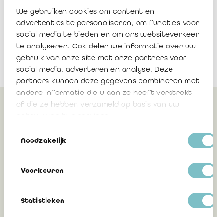
We gebruiken cookies om content en
advertenties te personaliseren, om functies voor
social media te bieden en om ons websiteverkeer
te analyseren. Ook delen we informatie over uw
gebruik van onze site met onze partners voor
social media, adverteren en analyse. Deze
partners kunnen deze gegevens combineren met
andere informatie die u aan ze heeft verstrekt
of die ze hebben verzameld op basis van uw
Peut également vous
gebruik van hun services.
intéresser
Toestemmingsselectie
Noodzakelijk
Communication 2025/09 : Consultation
Voorkeuren
publique sur le projet de Norme relative
à l’application des normes
Statistieken
internationales d’audit (normes ISA) 600
(Révisée), 800 (Révisée), 805 (Révisée) et