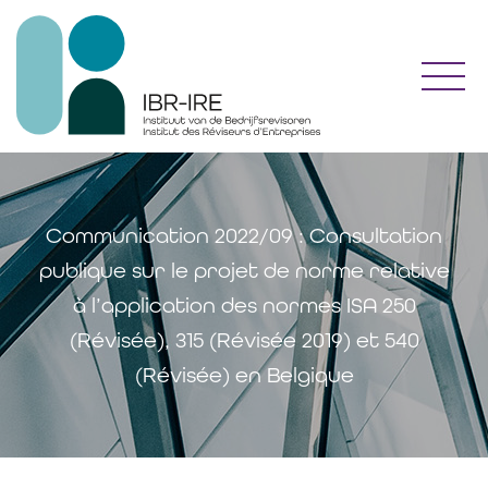
Toggl
Communication 2022/09 : Consultation
publique sur le projet de norme relative
à l’application des normes ISA 250
(Révisée), 315 (Révisée 2019) et 540
(Révisée) en Belgique