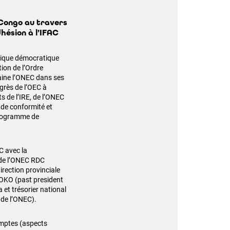
 Congo au travers
hésion à l’IFAC
blique démocratique
ion de l’Ordre
aine l’ONEC dans ses
grès de l’OEC à
s de l’IRE, de l’ONEC
 de conformité et
 programme de
C avec la
 de l’ONEC RDC
ection provinciale
FOKO (past president
t trésorier national
 de l’ONEC).
omptes (aspects