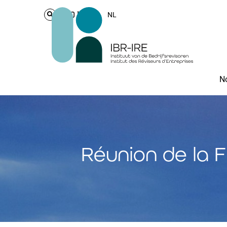
Login
NL
No
Réunion de la F