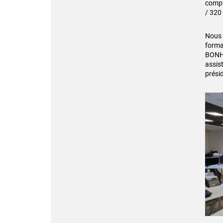
compt
/ 320
Nous d
forma
BONHO
assis
présid