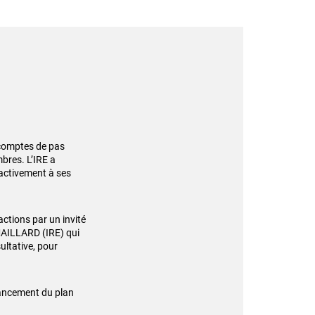
 comptes de pas
bres. L’IRE a
 activement à ses
actions par un invité
MAILLARD (IRE) qui
ultative, pour
vancement du plan