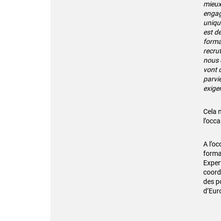
mieux
engag
uniqu
est de
forma
recru
nous 
vont 
parvi
exige
Cela 
l’occ
A l’o
forma
Exper
coord
des p
d’Eur