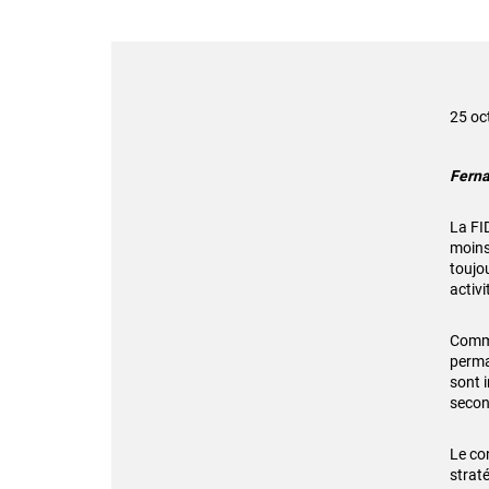
25 oc
Ferna
La FI
moins
toujo
activ
Comme 
perma
sont 
secon
Le co
strat