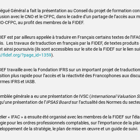
légué Général a fait la présentation au Conseil du projet de formation con
usion avec le CNO et le CFPC, dans le cadre d’un partage de l’accès aux 
O-CFPC, au profit des membres de la FIDEF.
EF est par ailleurs appelée à traduire en Français certains textes de l’IFA
is. Les travaux de traduction en français par la FIDEF, de textes produits 
t ainsi poursuivis (ils sont accessibles sur le site de la FIDEF sur le lien su
://fidef.org/?page_id=1359
).
DEF travaille avec la Fondation IFRS sur un important projet de traduction
sition plus rapide pour l’accès et la réactivité des Francophones aux discu
rmes IFRS et IASB.
emblée générale a eu une présentation de IVSC (
International Valuation 
qu’une présentation de l’
IPSAS Board
sur l’actualité des Normes du secteu
elier « IFAC » a ensuite été organisé avec les membres de la FIDEF sur l’él
égie pour les ordres professionnels comptables, sur l’importance de la plan
eloppement de la stratégie, le plan de mise en œuvre et un guide de suivi.