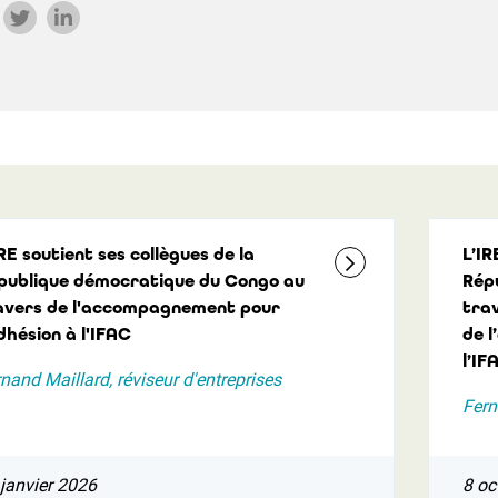
RE soutient ses collègues de la
L’IR
publique démocratique du Congo au
Rép
avers de l'accompagnement pour
tra
dhésion à l'IFAC
de 
l’IF
nand Maillard, réviseur d'entreprises
Fern
janvier 2026
8 oc