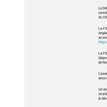
Le Dé
concl
du CN
La FID
Angla
se son
https
La FI
dispo
de No
L’ass
ainsi 
Un at
strat
le dév