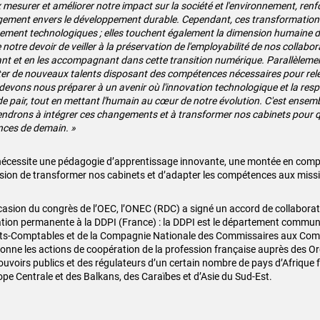
 mesurer et améliorer notre impact sur la société et l'environnement, renf
ement envers le développement durable. Cependant, ces transformation
ement technologiques ; elles touchent également la dimension humaine de
 notre devoir de veiller à la préservation de l'employabilité de nos collabor
nt et en les accompagnant dans cette transition numérique. Parallèlement,
ter de nouveaux talents disposant des compétences nécessaires pour relev
devons nous préparer à un avenir où l'innovation technologique et la resp
de pair, tout en mettant l'humain au cœur de notre évolution. C'est ensem
endrons à intégrer ces changements et à transformer nos cabinets pour q
nces de demain. »
nécessite une pédagogie d’apprentissage innovante, une montée en comp
asion de transformer nos cabinets et d’adapter les compétences aux miss
ccasion du congrès de l’OEC, l’ONEC (RDC) a signé un accord de collaborat
tion permanente à la DDPI (France) : la DDPI est le département commun 
ts-Comptables et de la Compagnie Nationale des Commissaires aux Comp
onne les actions de coopération de la profession française auprès des Or
ouvoirs publics et des régulateurs d’un certain nombre de pays d’Afrique
ope Centrale et des Balkans, des Caraïbes et d’Asie du Sud-Est.