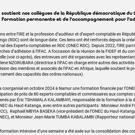
E soutient nos collègues de la République démocratique du
a formation permanente et de l’accompagnement pour l’ad
iens entre l’IRE et la profession d’auditeur et d’expert-comptable en Répu
ngo (RDC) sont de longue date. Ces liens ont été renforcés depuis la créat
nal des Experts-comptables en RDC (ONEC RDC). Depuis 2022, l’IRE parr
ches d’adhésion à l’IFAC. A l’occasion de la réunion de la FIDEF et du con
lle (voir ci-après), des entrevues ont été organisées avec les représentant
rlene NZORUBARA (directrice à l'IFAC en charge entre autres des activités
ésion des membres et associés de l'IFAC en Afrique, laquelle soutient le
rcement des capacités des ordres nationaux).
 a coorganisé en octobre 2024 à Namur une formation financée par l’ONE
cipation de près de 80 experts-comptables et commissaires aux comptes
nés par Éric TSHAMALA KALAMBAYI, responsable de la formation à la dir
ONEC du Haut-Katanga, avec entre autres participants : Monsieur André 
CC), Raphaël MBYIA BASEKA (vice-président de l’ONEC du Haut-Katanga e
ONEC), et Monsieur Jean-Marie TUMBA KABALAMBI (Rapporteur national
 formation intensive d’une semaine a été axée sur la consolidation des c