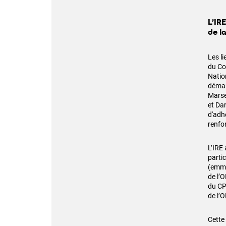
L’IR
de l
Les l
du Co
Natio
démar
Marsei
et Da
d'adh
renfo
L’IRE
parti
(emme
de l’
du CP
de l’
Cette