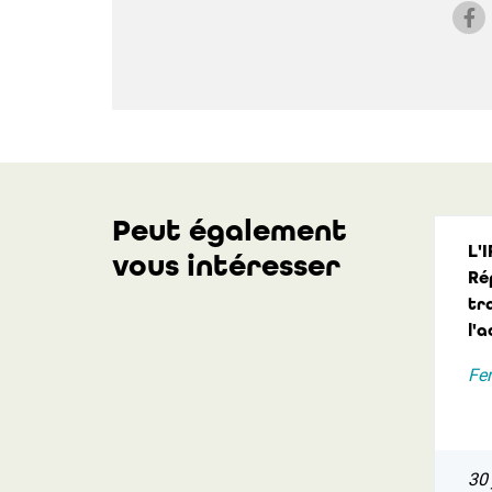
Peut également
L'I
vous intéresser
Ré
tr
l'a
Fer
30 