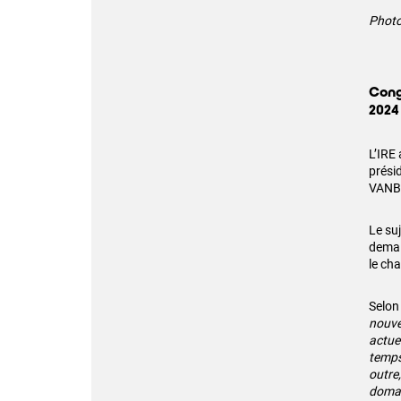
Photo
Cong
2024
L’IRE 
prési
VANB
Le su
demai
le ch
Selo
nouve
actuel
temps 
outre
domai