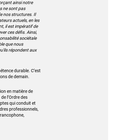
orçant ainsi notre
s ne sont pas
 nos structures. Il
ateurs actuels, en les
 il est impératif de
er ces défis. Ainsi,
onsabilité sociétale
ble que nous
u'ils répondent aux
étence durable. C’est
ions de demain.
ion en matière de
de l’Ordre des
tes qui conduit et
dres professionnels,
 francophone,