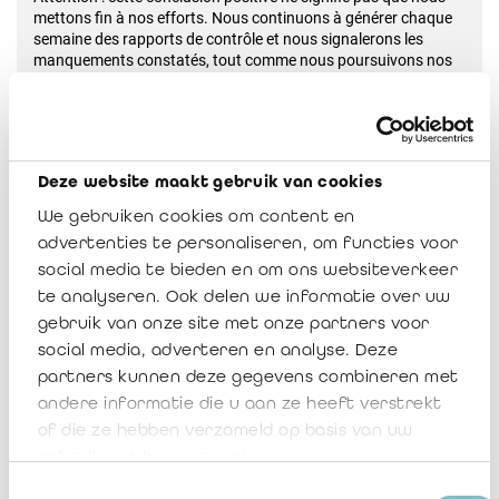
mettons fin à nos efforts. Nous continuons à générer chaque
semaine des rapports de contrôle et nous signalerons les
manquements constatés, tout comme nous poursuivons nos
efforts afin de détecter les sociétés qui doivent être inscrites au
registre.
Nos contrôles ne garantissent cependant pas que nous
retrouvons chaque imperfection. Par exemple, nous ne
Deze website maakt gebruik van cookies
sommes pas en mesure de savoir si un employé d’un cabinet
We gebruiken cookies om content en
passe d’un statut d’employé à un mandat en tant
qu’administrateur. À cet égard, c’est la responsabilité de la
advertenties te personaliseren, om functies voor
principale personne de contact de communiquer dans le mois
social media te bieden en om ons websiteverkeer
toute modification à l’IRE. Cela vaut également pour les
te analyseren. Ook delen we informatie over uw
modifications de statut des sociétés. On s’attend à ce qu’il y en
gebruik van onze site met onze partners voor
ait beaucoup cette année en raison de leur adaptation
obligatoire au CSA. Voir également :
Communication 2022-11
social media, adverteren en analyse. Deze
(ibr-ire.be)
. Une fois de plus, nous vous conseillons, à ce sujet,
partners kunnen deze gegevens combineren met
de demander un avis sur votre projet via
reg@ibr-ire.be
andere informatie die u aan ze heeft verstrekt
préalablement au rendez-vous avec le notaire ou au dépôt
of die ze hebben verzameld op basis van uw
auprès du greffe.
gebruik van hun services.
Toestemmingsselectie