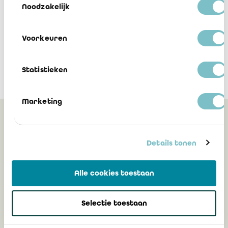
Noodzakelijk
Voorkeuren
Statistieken
Marketing
Peut également vous
intéresser
Details tonen
Alle cookies toestaan
Nouvelle procédure de connexion au
portail IRE: authentification
Selectie toestaan
multifacteur (MFA) à partir du 12 mai
2026