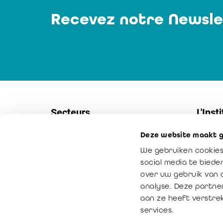
Recevez notre Newsle
Secteurs
L'Insti
Deze website maakt g
Sociétés
Contac
We gebruiken cookies
PME
Service
social media te bied
Secteur non-marchand
Notre m
over uw gebruik van 
analyse. Deze partne
Secteur public
La vale
aan ze heeft verstre
Médiation
services.