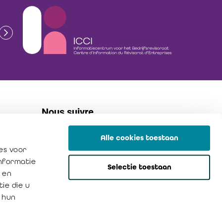
Nous suivre
Alle cookies toestaan
linkedin
es voor
flickr
informatie
Selectie toestaan
instagram
 en
ie die u
 hun