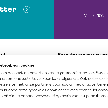
tter
Visiter L'ICCI
tut
Base de connaissances
ebruik van cookies
t
Normes
 om content en advertenties te personaliseren, om functi
s internes
Publications
en en om ons websiteverkeer te analyseren. Ook delen we 
ission : créateur de confiance
La profession en chiffres
onze site met onze partners voor social media, adverteren
rs kunnen deze gegevens combineren met andere informat
ur ajoutée du réviseur
kt of die ze hebben verzameld op basis van uw gebruik van