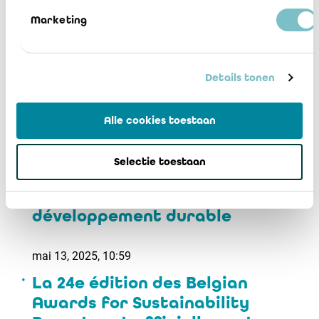
Le BAOB publie les guides pour le
Marketing
contrôle de qualité 2025 des
réviseurs d’entreprises non EIP
Details tonen
mai 13, 2025, 11:46
Une étude internationale révèle
Alle cookies toestaan
que de plus en plus d'entreprises
souhaitent obtenir une
Selectie toestaan
assurance quant à leurs
rapports en matière de
développement durable
mai 13, 2025, 10:59
La 24e édition des Belgian
Awards for Sustainability