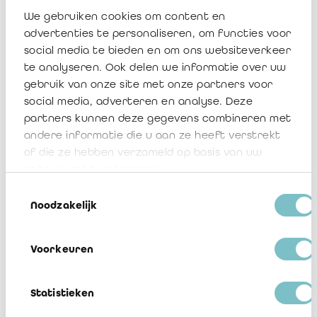
We gebruiken cookies om content en
mai 23, 2025, 16:28
advertenties te personaliseren, om functies voor
social media te bieden en om ons websiteverkeer
Nouvelle fonctionnalité pour les
te analyseren. Ook delen we informatie over uw
réviseurs d'entreprises dans
gebruik van onze site met onze partners voor
Companyweb : Mettez à jour et
social media, adverteren en analyse. Deze
enrichissez facilement vos
partners kunnen deze gegevens combineren met
données clients
andere informatie die u aan ze heeft verstrekt
of die ze hebben verzameld op basis van uw
gebruik van hun services.
mai 21, 2025, 11:42
Toestemmingsselectie
Pharma.be – Mission de
Noodzakelijk
procédures convenues
concernant la "self-declaration
Voorkeuren
of sales"
Statistieken
mai 15, 2025, 11:21