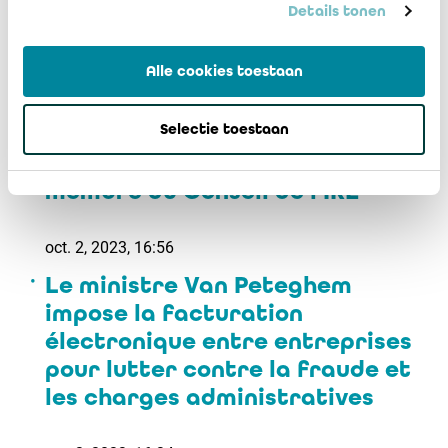
Inscrivez-vous à la cérémonie de
Details tonen
remise des Awards for Best
Belgian Sustainability Reports
Alle cookies toestaan
oct. 3, 2023, 16:18
Selectie toestaan
Décès d’Eric Mathay, ancien
membre du Conseil de l’IRE
oct. 2, 2023, 16:56
Le ministre Van Peteghem
impose la facturation
électronique entre entreprises
pour lutter contre la fraude et
les charges administratives