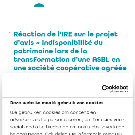
19
20
Réaction de l'IRE sur le projet
d'avis « Indisponibilité du
patrimoine lors de la
transformation d’une ASBL en
une société coopérative agréée
comme entreprise sociale » de la
CNC
oct. 6, 2023, 10:01
Deze website maakt gebruik van cookies
Réaction de l'IRE sur le projet
We gebruiken cookies om content en
advertenties te personaliseren, om functies voor
d'avis « Remboursement aux
social media te bieden en om ons websiteverkeer
actionnaires de capital en
te analyseren. Ook delen we informatie over uw