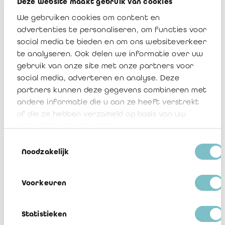
Deze website maakt gebruik van cookies
We gebruiken cookies om content en
Avis 2020/04 : Régime de la nullité des
advertenties te personaliseren, om functies voor
décisions des organes de personnes
social media te bieden en om ons websiteverkeer
morales - points d'attention pour le
te analyseren. Ook delen we informatie over uw
commissaire
gebruik van onze site met onze partners voor
social media, adverteren en analyse. Deze
partners kunnen deze gegevens combineren met
andere informatie die u aan ze heeft verstrekt
18 décembre 2020
25854
of die ze hebben verzameld op basis van uw
gebruik van hun services.
Toestemmingsselectie
Noodzakelijk
Voorkeuren
Avis 2020/03 : Impact du COVID-19 sur
Statistieken
l'audit de l'exercice 2020 - points clés