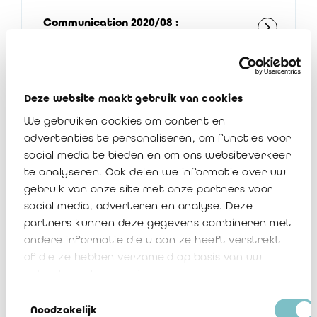
Communication 2020/08 :
Communication des statuts des
cabinets de révision à l'Institut
Deze website maakt gebruik van cookies
2 avril 2020
17624
We gebruiken cookies om content en
advertenties te personaliseren, om functies voor
social media te bieden en om ons websiteverkeer
te analyseren. Ook delen we informatie over uw
gebruik van onze site met onze partners voor
social media, adverteren en analyse. Deze
partners kunnen deze gegevens combineren met
andere informatie die u aan ze heeft verstrekt
of die ze hebben verzameld op basis van uw
Communication 2020/07 : Quatrième
gebruik van hun services.
mise à jour du manuel relatif au
Toestemmingsselectie
système interne de contrôle qualité
Noodzakelijk
(norme ISQC 1 et loi du 7 décembre