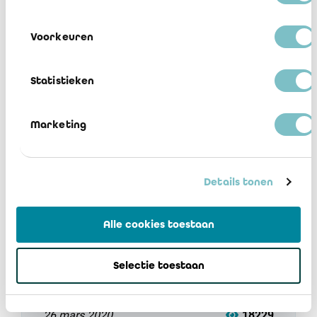
2016) – version 4.1 -2020
Voorkeuren
27 mars 2020
17855
Statistieken
Marketing
Details tonen
Communication 2020/06 : COVID-19 –
Alle cookies toestaan
Rappel de la fonction de signal du
commissaire
Selectie toestaan
26 mars 2020
18229