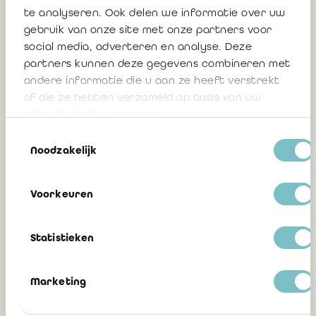
te analyseren. Ook delen we informatie over uw
26 februari 2025
gebruik van onze site met onze partners voor
social media, adverteren en analyse. Deze
partners kunnen deze gegevens combineren met
andere informatie die u aan ze heeft verstrekt
Mededeling 2024/24: Aanpassingen van
of die ze hebben verzameld op basis van uw
de groottecriteria en geldende
gebruik van hun services.
overgangsbepaling: verschillende
Toestemmingsselectie
modaliteiten voor vennootschappen,
Noodzakelijk
verenigingen en stichtingen
Voorkeuren
22 oktober 2024
Statistieken
Mededeling 2024/13: Wetboek van
Marketing
vennootschappen en verenigingen –
aanpassingen van de groottecriteria