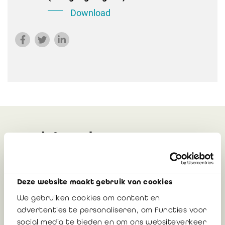
Download
Gerelateerd
Nieuwe definitie van netto-omzet in het
Deze website maakt gebruik van cookies
WVV
We gebruiken cookies om content en
Camille Luxen, diensthoofd regelgeving IBR
advertenties te personaliseren, om functies voor
social media te bieden en om ons websiteverkeer