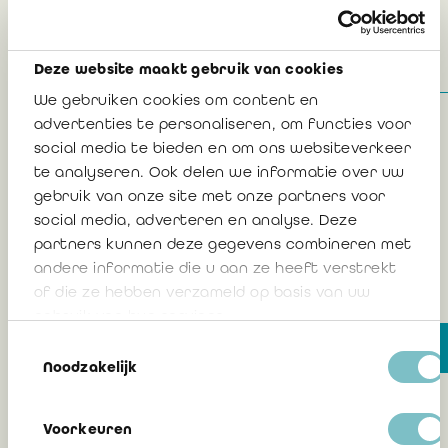
Deze website maakt gebruik van cookies
We gebruiken cookies om content en
advertenties te personaliseren, om functies voor
social media te bieden en om ons websiteverkeer
te analyseren. Ook delen we informatie over uw
gebruik van onze site met onze partners voor
William RUTTEN
social media, adverteren en analyse. Deze
partners kunnen deze gegevens combineren met
andere informatie die u aan ze heeft verstrekt
of die ze hebben verzameld op basis van uw
gebruik van hun services.
Leden van de Franse taalrol
Toestemmingsselectie
Noodzakelijk
Voorkeuren