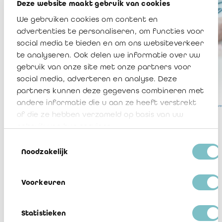
Deze website maakt gebruik van cookies
We gebruiken cookies om content en
advertenties te personaliseren, om functies voor
social media te bieden en om ons websiteverkeer
te analyseren. Ook delen we informatie over uw
gebruik van onze site met onze partners voor
social media, adverteren en analyse. Deze
partners kunnen deze gegevens combineren met
andere informatie die u aan ze heeft verstrekt
of die ze hebben verzameld op basis van uw
gebruik van hun services.
Toestemmingsselectie
Noodzakelijk
In deze brochure loodsen we u doorheen die verschillende
opdrachten die een bedrijfsrevisor kan uitvoeren en wat u
Voorkeuren
daarbij telkens mag verwachten. Het is belangrijk om van
meet af aan duidelijk te maken hoeveel zekerheid
Statistieken
(“assurance”) u bij de informatie (financiële of niet-