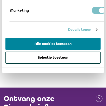
financiële) wilt hebben.
Marketing
Door zijn kennis van de organisatie en zijn rol als
deskundige voegt de bedrijfsrevisor waarde toe aan het
Details tonen
(niet-)financiële verslaggevingsproces en maakt hij het
mogelijk om zwakke punten om te zetten in kansen.
Alle cookies toestaan
Deze brochure verduidelijkt de verschillende soorten
Selectie toestaan
attesteringen die voorkomen bij de uiteenlopende
opdrachten van de bedrijfsrevisor.
Ontvang onze