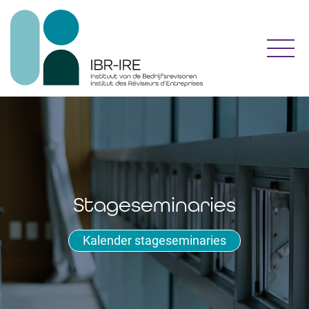
Toggl
Stageseminaries
Kalender stageseminaries