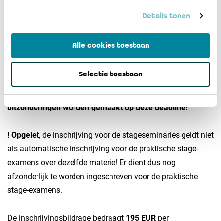
(
education@ibr-ire.be
).
Details tonen
Hoe inschrijven?
Alle cookies toestaan
De inschrijvingen voor de stageseminaries moeten uiterlijk
Selectie toestaan
tien kalenderdagen vóór de datum van het seminarie via
het ledenportaal
worden ingediend.
Er zullen geen
uitzonderingen worden gemaakt op deze deadline!
! Opgelet
, de inschrijving voor de stageseminaries geldt niet
als automatische inschrijving voor de praktische stage-
examens over dezelfde materie! Er dient dus nog
afzonderlijk te worden ingeschreven voor de praktische
stage-examens.
De inschrijvingsbijdrage bedraagt
195 EUR
per