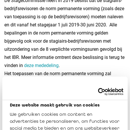
De Stagecommissie heeft in 2019 beslist dat de stagiairs-
bedrijfsrevisoren de norm permanente vorming (zoals deze
van toepassing is op de bedrijfsrevisoren) moeten naleven
en dit vanaf het stagejaar 1 juli 2019-30 juni 2020. Alle
bepalingen in de norm permanente vorming gelden
bijgevolg ook voor de stagiairs-bedrijfsrevisoren met
uitzondering van de 8 verplichte vormingsuren gevolgd bij
het IBR. Meer informatie omtrent deze beslissing is terug te
vinden in
deze mededeling
.
Het toepassen van de norm permanente vorming zal
worden nagekeken aan de hand van het elektronisch
stagedagboek.
Praktische modaliteiten
Deze website maakt gebruik van cookies
We gebruiken cookies om content en
Wie?
advertenties te personaliseren, om functies voor
social media te bieden en om ons websiteverkeer