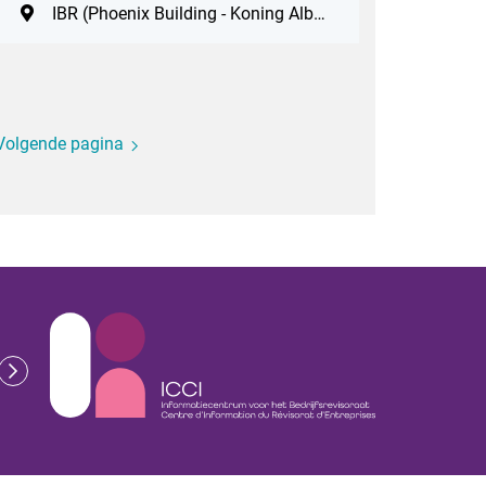
IBR (Phoenix Building - Koning Albert II-laan 19, 1210 Brussel. Vlak bij station Brussel-Noord. Parking ZIN: Antwerpsesteenweg 59, 1000 Brussel)
Volgende pagina