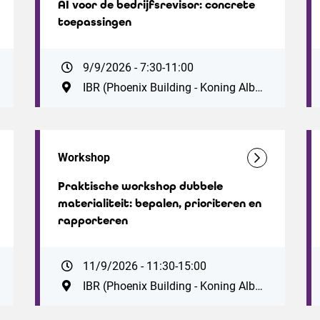
AI voor de bedrijfsrevisor: concrete
toepassingen
9/9/2026 - 7:30-11:00
IBR (Phoenix Building - Koning Albert II-laan 19, 1210 Brussel. Vlak bij station Brussel-Noord. Parking ZIN: Antwerpsesteenweg 59, 1000 Brussel)
Workshop
Praktische workshop dubbele
materialiteit: bepalen, prioriteren en
rapporteren
11/9/2026 - 11:30-15:00
IBR (Phoenix Building - Koning Albert II-laan 19, 1210 Brussel. Vlak bij station Brussel-Noord. Parking ZIN: Antwerpsesteenweg 59, 1000 Brussel)