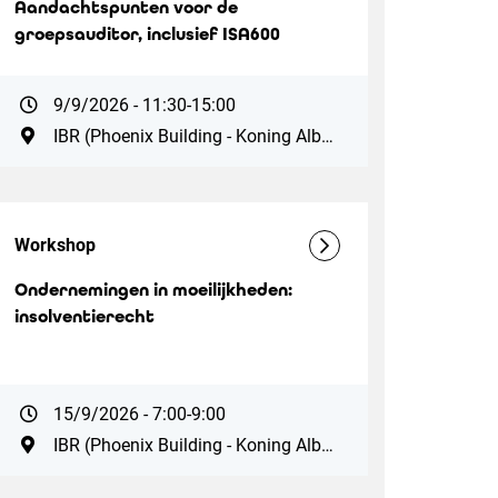
Aandachtspunten voor de
groepsauditor, inclusief ISA600
9/9/2026 - 11:30-15:00
IBR (Phoenix Building - Koning Albert II-laan 19, 1210 Brussel. Vlak bij station Brussel-Noord. Parking ZIN: Antwerpsesteenweg 59, 1000 Brussel)
Workshop
Ondernemingen in moeilijkheden:
insolventierecht
15/9/2026 - 7:00-9:00
IBR (Phoenix Building - Koning Albert II-laan 19, 1210 Brussel. Vlak bij station Brussel-Noord. Parking ZIN: Antwerpsesteenweg 59, 1000 Brussel)