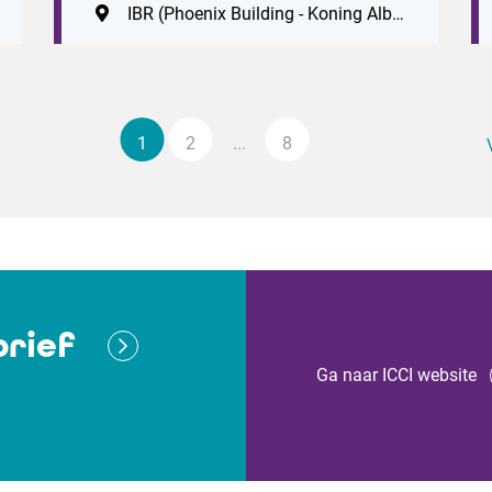
IBR (Phoenix Building - Koning Albert II-laan 19, 1210 Brussel. Vlak bij station Brussel-Noord. Parking ZIN: Antwerpsesteenweg 59, 1000 Brussel)
1
2
...
8
rief
Ga naar ICCI website