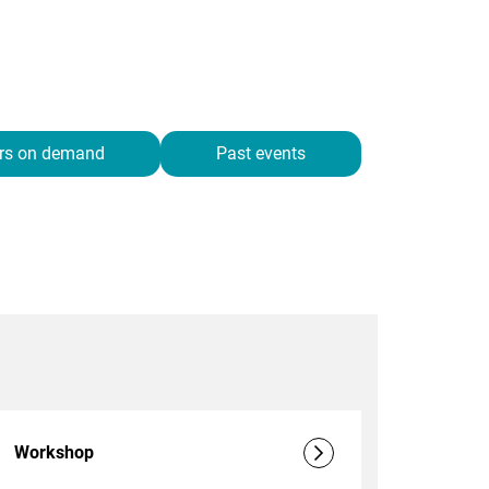
rs on demand
Past events
Workshop