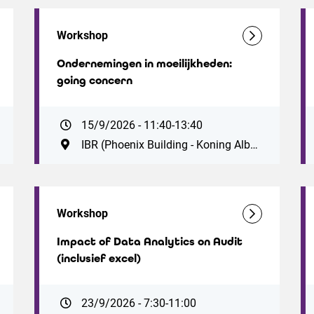
Workshop
Ondernemingen in moeilijkheden:
going concern
15/9/2026 - 11:40-13:40
IBR (Phoenix Building - Koning Albert II-laan 19, 1210 Brussel. Vlak bij station Brussel-Noord. Parking ZIN: Antwerpsesteenweg 59, 1000 Brussel)
Workshop
Impact of Data Analytics on Audit
(inclusief excel)
23/9/2026 - 7:30-11:00