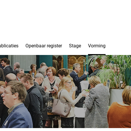
blicaties
Openbaar register
Stage
Vorming