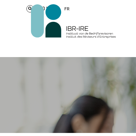
Login
FR