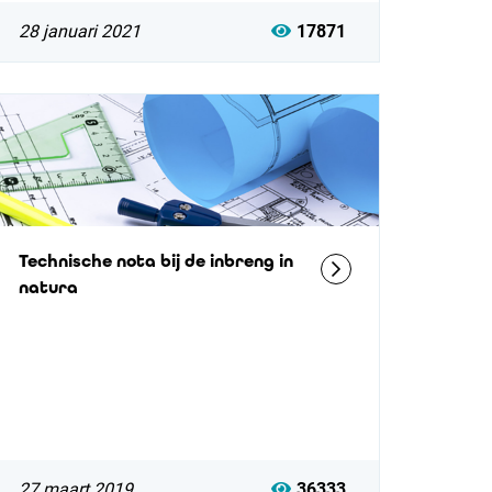
28 januari 2021
17871
Technische nota bij de inbreng in
natura
27 maart 2019
36333