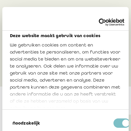
CSRD, ESRS, Europese taxonomie ... wilt u
meer weten over deze teksten en wat ze
inhouden? Bekijk onze video's over deze
onderwerpen, speciaal voor u gemaakt door
Deze website maakt gebruik van cookies
bedrijfsrevisoren die al ervaring hebben met
We gebruiken cookies om content en
de controle van duurzaamheidsverslagen.
advertenties te personaliseren, om functies voor
social media te bieden en om ons websiteverkeer
te analyseren. Ook delen we informatie over uw
Al onze ESG video's
gebruik van onze site met onze partners voor
social media, adverteren en analyse. Deze
partners kunnen deze gegevens combineren met
andere informatie die u aan ze heeft verstrekt
of die ze hebben verzameld op basis van uw
gebruik van hun services.
Toestemmingsselectie
Noodzakelijk