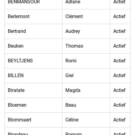
BENMANSOUR
Adlane
Actief
Berlemont
Clément
Actief
Bertrand
Audrey
Actief
Beuken
Thomas
Actief
BEYLTJENS
Romi
Actief
BILLEN
Giel
Actief
Biratate
Magda
Actief
Bloemen
Beau
Actief
Blommaert
Céline
Actief
Blondeau
Romain
Actief