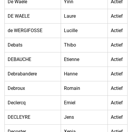
De Waele
Yinn
Actief
DE WAELE
Laure
Actief
de WERGIFOSSE
Lucille
Actief
Debats
Thibo
Actief
DEBAUCHE
Etienne
Actief
Debrabandere
Hanne
Actief
Debroux
Romain
Actief
Declercq
Emiel
Actief
DECLEYRE
Jens
Actief
Decoster
Xenia
Actief