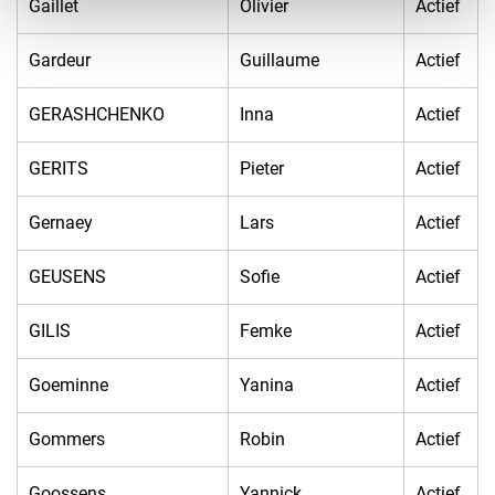
Gaillet
Olivier
Actief
Gardeur
Guillaume
Actief
GERASHCHENKO
Inna
Actief
GERITS
Pieter
Actief
Gernaey
Lars
Actief
GEUSENS
Sofie
Actief
GILIS
Femke
Actief
Goeminne
Yanina
Actief
Gommers
Robin
Actief
Goossens
Yannick
Actief