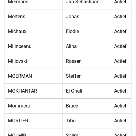
Mermans
Jan-Sebastiaan
Actief
Mertens
Jonas
Actief
Michaux
Elodie
Actief
Milinceanu
Alina
Actief
Miliovski
Rossen
Actief
MOERMAN
Steffen
Actief
MOKHANTAR
El Ghali
Actief
Mommers
Bruce
Actief
MORTIER
Tibo
Actief
MOUHIB
Salim
Actief