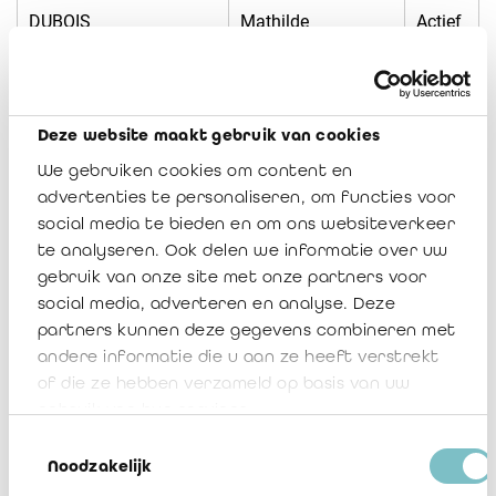
DUBOIS
Mathilde
Actief
DUFROMONT
Yannick
Actief
DUHAMEL
Thomas
Actief
Deze website maakt gebruik van cookies
We gebruiken cookies om content en
Dupont
Adrien
Actief
advertenties te personaliseren, om functies voor
social media te bieden en om ons websiteverkeer
Dupont
Ludivine
Actief
te analyseren. Ook delen we informatie over uw
gebruik van onze site met onze partners voor
Duquennoy
Kimberlay
Actief
social media, adverteren en analyse. Deze
partners kunnen deze gegevens combineren met
EIPPERS
Sabrina
Actief
andere informatie die u aan ze heeft verstrekt
of die ze hebben verzameld op basis van uw
El Ferkhani
Amine
Actief
gebruik van hun services.
Toestemmingsselectie
El Hajji
Youssef
Actief
Noodzakelijk