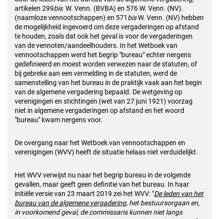
artikelen 299
bis
W. Venn. (BVBA) en 576 W. Venn. (NV).
(naamloze vennootschappen) en 571
bis
W. Venn. (NV) hebben
de mogelijkheid ingevoerd om deze vergaderingen op afstand
te houden, zoals dat ook het geval is voor de vergaderingen
van de vennoten/aandeelhouders. In het Wetboek van
vennootschappen werd het begrip "bureau" echter nergens
gedefinieerd en moest worden verwezen naar de statuten, of
bij gebreke aan een vermelding in de statuten, werd de
samenstelling van het bureau in de praktijk vaak aan het begin
van de algemene vergadering bepaald. De wetgeving op
verenigingen en stichtingen (wet van 27 juni 1921) voorzag
niet in algemene vergaderingen op afstand en het woord
"bureau" kwam nergens voor.
De overgang naar het Wetboek van vennootschappen en
verenigingen (WVV) heeft de situatie helaas niet verduidelijkt.
Het WVV verwijst nu naar het begrip bureau in de volgende
gevallen, maar geeft geen definitie van het bureau. In haar
initiële versie van 23 maart 2019 zei het WVV: "
De leden van het
bureau van de algemene vergadering
, het bestuursorgaan en,
in voorkomend geval, de commissaris kunnen niet langs