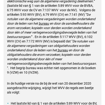
elektronische weg aan de algemene vergadering deelnemen.
”
(laatste lid van § 1 van de artikelen 5:89 WVV voor de BVBA,
6:75 WVV voor de CV en 7:137 WVV voor de NV). Volgens de
artikelen 5:93 WVV (BV), 6:79 WVV (CV) en 7:141 (NV) “D
e
notulen van de algemene vergaderingen worden ondertekend
door de leden van het
bureau
en door de aandeelhouders die
erom verzoeken; kopieën voor derden worden ondertekend
door één of meer vertegenwoordigingsbevoegde leden van het
bestuursorgaan
.” . En in de artikelen 5:117 WVV (BV), 6:102
WVV (CV) en 7:172 WVV (NV) is bepaald dat "
De notulen van
de algemene vergaderingen van obligatiehouders worden
ondertekend door de leden van het
bureau
en door de
obligatiehouders die erom verzoeken; kopieën voor derden
worden ondertekend door één of meer
vertegenwoordigingsbevoegde leden van het bestuursorgaan
.
". Het begrip bureau was echter niet opgenomen in de boeken
9 (VZW) en 10 (IVZW).
In de huidige versie na de bij de wet van 20 december 2020
aangebrachte wijziging, wijzigt het WVV de regels een beetje
als volgt:
Het laatste lid van § 1 van de artikelen 5:89 WVV voor de BV,