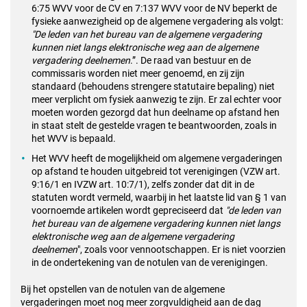
6:75 WVV voor de CV en 7:137 WVV voor de NV beperkt de
fysieke aanwezigheid op de algemene vergadering als volgt:
"De leden van het bureau van de algemene vergadering
kunnen niet langs elektronische weg aan de algemene
vergadering deelnemen
.”. De raad van bestuur en de
commissaris worden niet meer genoemd, en zij zijn
standaard (behoudens strengere statutaire bepaling) niet
meer verplicht om fysiek aanwezig te zijn. Er zal echter voor
moeten worden gezorgd dat hun deelname op afstand hen
in staat stelt de gestelde vragen te beantwoorden, zoals in
het WVV is bepaald.
Het WVV heeft de mogelijkheid om algemene vergaderingen
op afstand te houden uitgebreid tot verenigingen (VZW art.
9:16/1 en IVZW art. 10:7/1), zelfs zonder dat dit in de
statuten wordt vermeld, waarbij in het laatste lid van § 1 van
voornoemde artikelen wordt gepreciseerd dat
"de leden van
het bureau van de algemene vergadering kunnen niet langs
elektronische weg aan de algemene vergadering
deelnemen
", zoals voor vennootschappen. Er is niet voorzien
in de ondertekening van de notulen van de verenigingen.
Bij het opstellen van de notulen van de algemene
vergaderingen moet nog meer zorgvuldigheid aan de dag