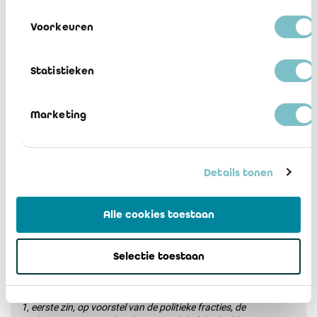
annuleren (vgl. de artikelen 2:42 en 2:43 WVV). Wij kunnen ons
net zo goed tegen zo'n situatie wapenen.
Voorkeuren
Statistieken
[1] Uittreksel van het Reglement van de Kamer van
volksvertegenwoordigers (gecoördineerde versie gepubliceerd
Marketing
in het BS van 2 oktober 2003):
1. “
Het Bureau van de Kamer bestaat uit:
a) een voorzitter;
b) drie ondervoorzitters;
Details tonen
c) bureauleden.
Onmiddellijk na onderzoek van de geloofsbrieven en tijdens de
Alle cookies toestaan
eerste vergadering van elke zitting, of binnen de volgende
vijftien dagen, kiest de Kamer, overeenkomstig artikel 157, de
voorzitter, die, zodra hij verkozen is, plaatsneemt aan het
Selectie toestaan
bureau.
Vervolgens benoemt de Kamer, overeenkomstig artikel 158, nr.
1, eerste zin, op voorstel van de politieke fracties, de