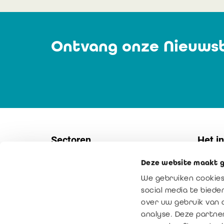
Ontvang onze Nieuwsb
Sectoren
Het in
Deze website maakt g
Vennootschappen
Contac
We gebruiken cookies
KMO's
Interne
social media te bied
Non-profitsector
Onze mi
over uw gebruik van 
analyse. Deze partne
Overheidssector
Toegev