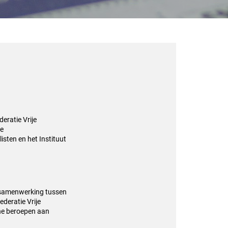
eratie Vrije
de
sten en het Instituut
g/samenwerking tussen
deratie Vrije
che beroepen aan