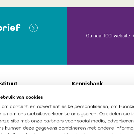
rief
Ga naar ICCI website
stituut
Kennisbank
ebruik van cookies
t
Normen
 om content en advertenties te personaliseren, om functi
 diensten
Publicaties
en en om ons websiteverkeer te analyseren. Ook delen we 
ssie: vertrouwen creëren
Het beroep in cijfers
onze site met onze partners voor social media, adverteren
rs kunnen deze gegevens combineren met andere informat
oegde waarde van de