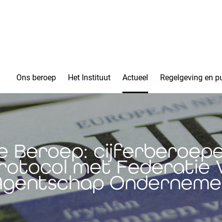
Ons beroep
Het Instituut
Actueel
Regelgeving en pu
je Beroep: cijferberoe
otocol met Federatie V
Agentschap Onderneme