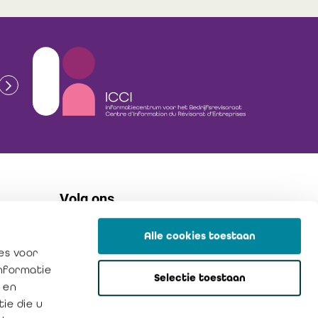
Volg ons
Alle cookies toestaan
flickr
es voor
linkedin
informatie
Selectie toestaan
instagram
 en
ie die u