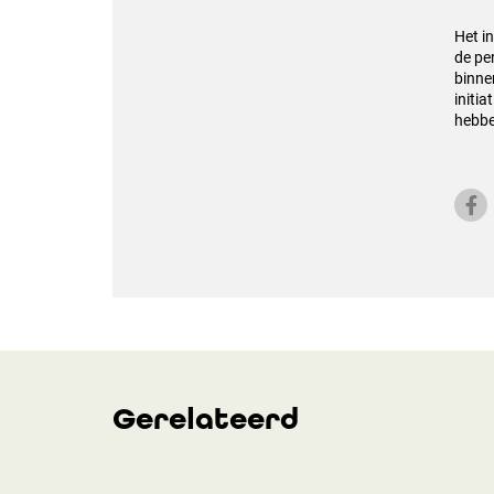
Het i
de pe
binne
initi
hebbe
Gerelateerd