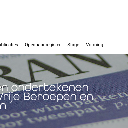
blicaties
Openbaar register
Stage
Vorming
pen ondertekenen
rije Beroepen en
n