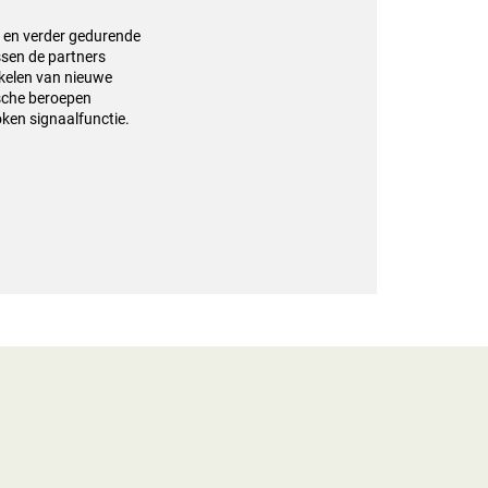
 en verder gedurende
ssen de partners
kkelen van nieuwe
ische beroepen
en signaalfunctie.