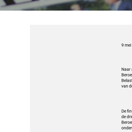
9 mei
Naar 
Beroe
Belas
van d
De fi
de dr
Beroe
onder