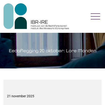
Toggl
Eedaflegging 20 oktober: Lore Monden
21 november 2025