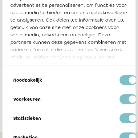
"
Ik hoop dat ik over tien jaar nog steeds een gemotiveerde
advertenties te personaliseren, om functies voor
bedrijfsrevisor zal zijn. Ik denk wel dat onze job nog hard zal
social media te bieden en om ons websiteverkeer
veranderen. Denk aan de opkomst van AI waardoor we
waarschijnlijk minder de routinetaakjes gaan moeten doen, en
te analyseren. Ook delen we informatie over uw
meer het denkwerk. Ik ben alvast heel benieuwd wat de
gebruik van onze site met onze partners voor
toekomst nog gaat brengen."
social media, adverteren en analyse. Deze
partners kunnen deze gegevens combineren met
Ook benieuwd of het beroep van bedrijfsrevisor
andere informatie die u aan ze heeft verstrekt
iets voor jou is? Ontdek het op
Tel mee
of die ze hebben verzameld op basis van uw
gebruik van hun services.
Toestemmingsselectie
Noodzakelijk
Voorkeuren
Statistieken
Marketing