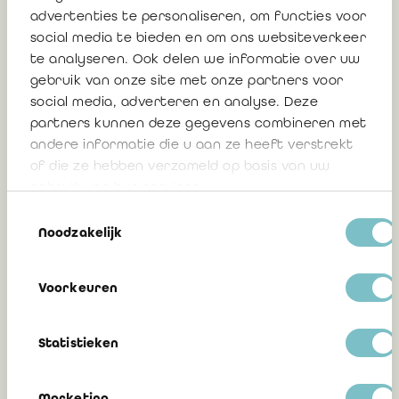
advertenties te personaliseren, om functies voor
Democratische Republiek Congo bij hun
social media te bieden en om ons websiteverkeer
toetreding tot de IFAC
te analyseren. Ook delen we informatie over uw
Fernand Maillard, bedrijfsrevisor
gebruik van onze site met onze partners voor
social media, adverteren en analyse. Deze
partners kunnen deze gegevens combineren met
30 januari 2026
andere informatie die u aan ze heeft verstrekt
of die ze hebben verzameld op basis van uw
gebruik van hun services.
Toestemmingsselectie
IFAC and the Edinburgh Group launch a
Noodzakelijk
global survey of SMEs about
sustainability information
Voorkeuren
8 mei 2025
Statistieken
Marketing