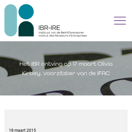
Toggl
Het IBR ontving op 17 maart Olivia
Kirtley, voorzitster van de IFAC
18 maart 2015